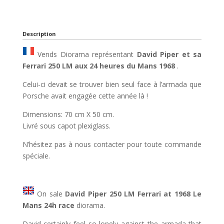
Description
Vends Diorama représentant
David Piper et sa
Ferrari 250 LM aux 24 heures du Mans 1968
.
Celui-ci devait se trouver bien seul face à l’armada que
Porsche avait engagée cette année là !
Dimensions: 70 cm X 50 cm.
Livré sous capot plexiglass.
N’hésitez pas à nous contacter pour toute commande
spéciale.
On sale
David Piper 250 LM Ferrari at 1968 Le
Mans 24h race
diorama.
David certainly feel so lonely against the armada that