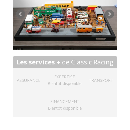
Les services +
de Classic Racing
EXPERTISE
ASSURANCE
TRANSPORT
Bientôt disponible
FINANCEMENT
Bientôt disponible