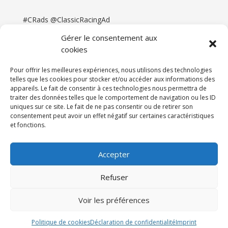
#CRads @ClassicRacingAd
Gérer le consentement aux
cookies
Pour offrir les meilleures expériences, nous utilisons des technologies
telles que les cookies pour stocker et/ou accéder aux informations des
appareils. Le fait de consentir à ces technologies nous permettra de
traiter des données telles que le comportement de navigation ou les ID
uniques sur ce site. Le fait de ne pas consentir ou de retirer son
consentement peut avoir un effet négatif sur certaines caractéristiques
et fonctions.
Accueil
Catégories
Annonces
Newsletter & Presse
Partenaires
Tarifs
Accepter
Contact
Espace Client
Refuser
Réalisation
121DigitalGroup |
Voir les préférences
Maintenance AllWebagency | Hébergement
121DigitalGroup
Politique de cookies
Déclaration de confidentialité
Imprint