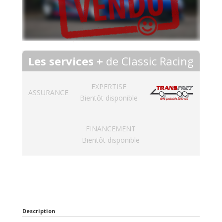
Les services +
de Classic Racing
EXPERTISE
ASSURANCE
Bientôt disponible
FINANCEMENT
Bientôt disponible
Description