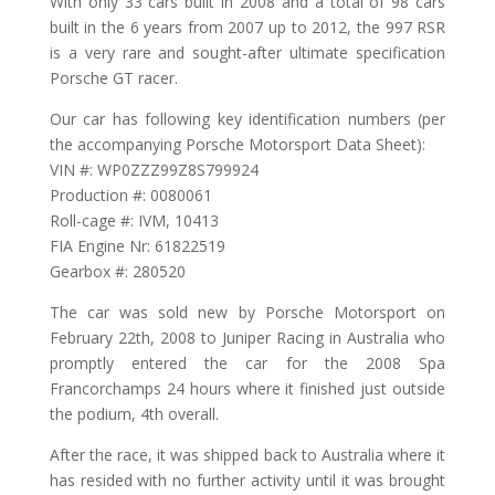
With only 33 cars built in 2008 and a total of 98 cars
built in the 6 years from 2007 up to 2012, the 997 RSR
is a very rare and sought-after ultimate specification
Porsche GT racer.
Our car has following key identification numbers (per
the accompanying Porsche Motorsport Data Sheet):
VIN #: WP0ZZZ99Z8S799924
Production #: 0080061
Roll-cage #: IVM, 10413
FIA Engine Nr: 61822519
Gearbox #: 280520
The car was sold new by Porsche Motorsport on
February 22th, 2008 to Juniper Racing in Australia who
promptly entered the car for the 2008 Spa
Francorchamps 24 hours where it finished just outside
the podium, 4th overall.
After the race, it was shipped back to Australia where it
has resided with no further activity until it was brought