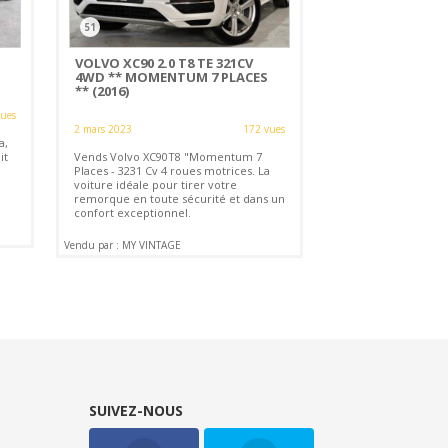
51
VOLVO XC90 2.0 T8 TE 321CV
4WD ** MOMENTUM 7 PLACES
** (2016)
vues
2 mars 2023
172 vues
a,
it
Vends Volvo XC90T8 "Momentum 7
Places - 3231 Cv 4 roues motrices. La
voiture idéale pour tirer votre
remorque en toute sécurité et dans un
confort exceptionnel.
Vendu par : MY VINTAGE
SUIVEZ-NOUS