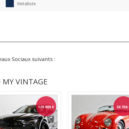
Metallisée
eaux Sociaux suivants :
de MY VINTAGE
129 900
€
56 356