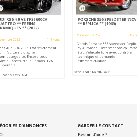
7
29
DI RS6 4.0 V8 TFSI 600CV
PORSCHE 356 SPEEDSTER 75CV
UATTRO ** FREINS
** RÉPLICA ** (1969)
RAMIQUES ** (2022)
9 novembre 2023
367 
novembre 2023
149 vues
Vends Porsche 356 speedster Replic
nds Audi Rs6 2022. État strictement
by Automobili Intermeccanica. Parfa
f !!! Voiture d'origine
état. Véhicule livré avec contrôle
xembourgeoise. Encore sous
technique et demande
rantie Constructeur 17 mois. TVA
d’immatriculation.
cupérable
Vendu par : MY VINTAGE
u par : MY VINTAGE
ÉGORIES D’ANNONCES
GARDER LE CONTACT
O
Besoin d’aide ?