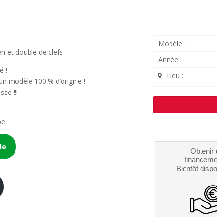
Modèle :
en et double de clefs
Année :
é !
Lieu :
 un modèle 100 % d’origine !
se !!!
be
le
Obtenir 
financeme
Bientôt dispo