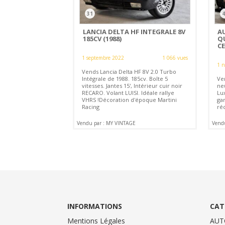
31
4
LANCIA DELTA HF INTEGRALE 8V
AU
185CV (1988)
Q
CE
1 septembre 2022
1 066 vues
1 
Vends Lancia Delta HF 8V 2.0 Turbo
Intégrale de 1988. 185cv. Boîte 5
Ve
vitesses. Jantes 15', Intérieur cuir noir
neu
RECARO. Volant LUISI. Idéale rallye
Lu
VHRS !Décoration d'époque Martini
ga
Racing
ré
Vendu par : MY VINTAGE
Vend
INFORMATIONS
CAT
Mentions Légales
AUT