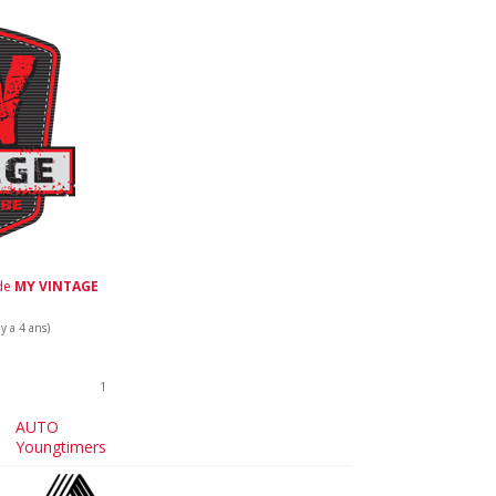
 de
MY VINTAGE
y a 4 ans)
1
AUTO
Youngtimers