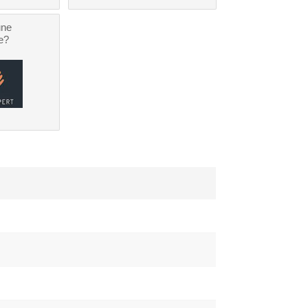
une
e?