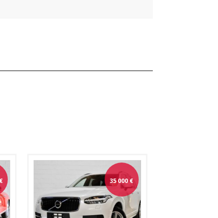
€
35 000
€