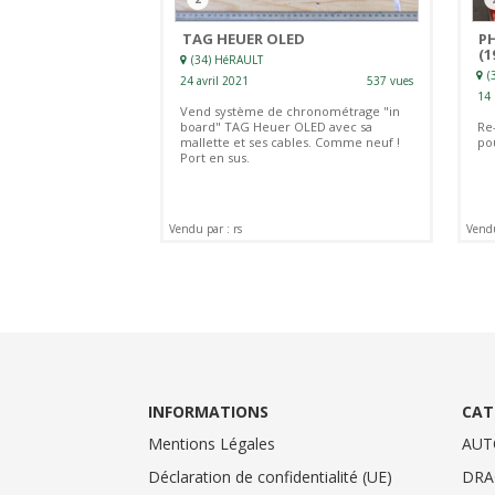
TAG HEUER OLED
PH
(1
(34) HéRAULT
(
24 avril 2021
537 vues
14
Vend système de chronométrage "in
board" TAG Heuer OLED avec sa
Re
mallette et ses cables. Comme neuf !
po
Port en sus.
Vendu par : rs
Vendu
INFORMATIONS
CAT
Mentions Légales
AUT
Déclaration de confidentialité (UE)
DRA