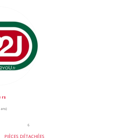
de
rs
 ans)
6
PIÈCES DÉTACHÉES