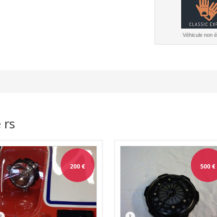
Véhicule non él
 rs
200
€
500
€
2
3