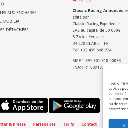
TO
Classic Racing Annonces
es
TES AUX ENCHERES
édité par
OMOBILIA
Classic Racing Experience
CES DÉTACHÉES
SAS au capital de 50 000€
5 ZA les Yeuzses
34 270 CLARET -FR-
Tel: ‭+33 499 666 724‬
SIRET: 891 801 318 00033
TVA: FR1 8891801318
Pour offrir 
cookies pou
consentir à
comportement
ou de retire
caractéristi
tter & Presse
Partenaires
Tarifs
Contact
Espace Cli
Ac