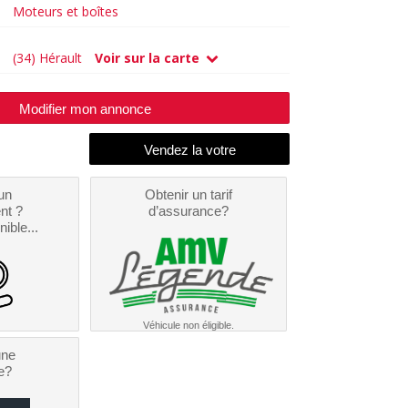
Moteurs et boîtes
(34) Hérault
Voir sur la carte
Modifier mon annonce
un
Obtenir un tarif
nt ?
d’assurance?
nible...
Véhicule non éligible.
une
e?