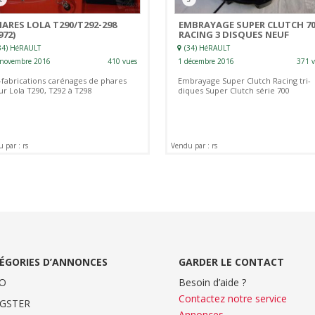
ARES LOLA T290/T292-298
EMBRAYAGE SUPER CLUTCH 7
972)
RACING 3 DISQUES NEUF
34) HéRAULT
(34) HéRAULT
 novembre 2016
410 vues
1 décembre 2016
371 
-fabrications carénages de phares
Embrayage Super Clutch Racing tri-
ur Lola T290, T292 à T298
diques Super Clutch série 700
 par : rs
Vendu par : rs
ÉGORIES D’ANNONCES
GARDER LE CONTACT
O
Besoin d’aide ?
Contactez notre service
GSTER
Annonces
.