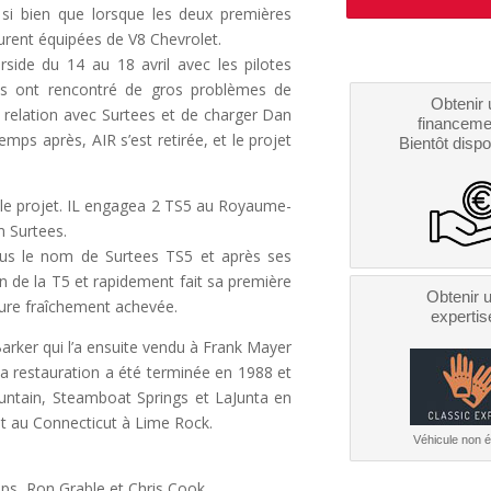
, si bien que lorsque les deux premières
 furent équipées de V8 Chevrolet.
rside du 14 au 18 avril avec les pilotes
res ont rencontré de gros problèmes de
Obtenir 
 relation avec Surtees et de charger Dan
financeme
mps après, AIR s’est retirée, et le projet
Bientôt dispo
i le projet. IL engagea 2 TS5 au Royaume-
m Surtees.
us le nom de Surtees TS5 et après ses
 de la T5 et rapidement fait sa première
Obtenir 
ture fraîchement achevée.
expertis
rker qui l’a ensuite vendu à Frank Mayer
 restauration a été terminée en 1988 et
ntain, Steamboat Springs et LaJunta en
et au Connecticut à Lime Rock.
Véhicule non él
ips, Ron Grable et Chris Cook.