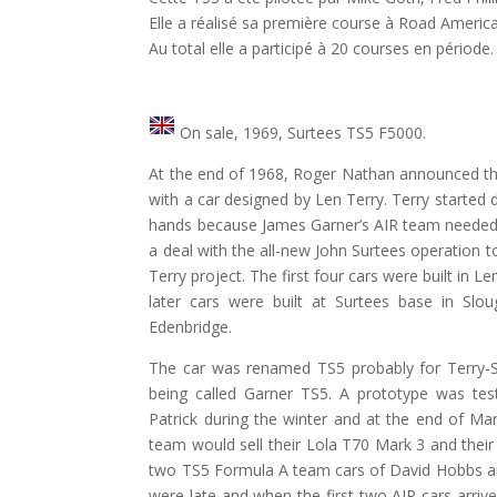
Elle a réalisé sa première course à Road America 
Au total elle a participé à 20 courses en période.
On sale, 1969, Surtees TS5 F5000.
At the end of 1968, Roger Nathan announced t
with a car designed by Len Terry. Terry started 
hands because James Garner’s AIR team needed
a deal with the all-new John Surtees operation 
Terry project. The first four cars were built in 
later cars were built at Surtees base in Sl
Edenbridge.
The car was renamed TS5 probably for Terry-S
being called Garner TS5. A prototype was tes
Patrick during the winter and at the end of M
team would sell their Lola T70 Mark 3 and the
two TS5 Formula A team cars of David Hobbs an
were late and when the first two AIR cars arriv