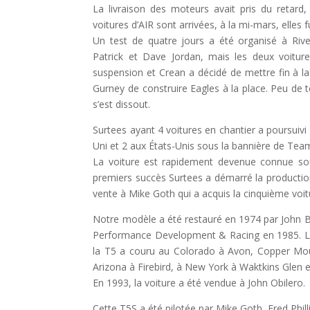
La livraison des moteurs avait pris du retard
voitures d’AIR sont arrivées, à la mi-mars, elles
Un test de quatre jours a été organisé à Rive
Patrick et Dave Jordan, mais les deux voitu
suspension et Crean a décidé de mettre fin à la
Gurney de construire Eagles à la place. Peu de te
s’est dissout.
Surtees ayant 4 voitures en chantier a poursuiv
Uni et 2 aux États-Unis sous la bannière de Tea
La voiture est rapidement devenue connue so
premiers succès Surtees a démarré la production
vente à Mike Goth qui a acquis la cinquième voi
Notre modèle a été restauré en 1974 par John Ba
Performance Development & Racing en 1985. La
la T5 a couru au Colorado à Avon, Copper Mou
Arizona à Firebird, à New York à Waktkins Glen 
En 1993, la voiture a été vendue à John Obilero.
Cette T5S a été pilotée par Mike Goth, Fred Phill