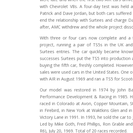
with Chevrolet V8s. A four-day test was held at
Patrick and Dave Jordan, but both cars suffered
end the relationship with Surtees and charge Da
after, AMC withdrew and the whole project disso
With three or four cars now complete and a f
project, running a pair of TS5s in the UK an
Surtees entries. The car quickly became known
successes Surtees put the TS5 into production a
buying the fifth car, freshly completed. However
sales were used cars in the United States. One
with AIR in August 1969 and ran a TS5 for Scoote
Our model was restored in 1974 by John Ba
Performance Development & Racing in 1985. He
raced in Colorado at Avon, Copper Mountain, S
in Firebird, in New York at Waktkins Glen and i
Victory Lane in 1991. In 1993, he sold the car to 
Led by Mike Goth, Fred Phillips, Ron Grable and
R6), July 20, 1969. Total of 20 races recorded.