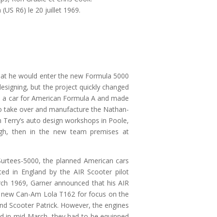
(US R6) le 20 juillet 1969.
hat he would enter the new Formula 5000
designing, but the project quickly changed
 a car for American Formula A and made
to take over and manufacture the Nathan-
Len Terry’s auto design workshops in Poole,
ough, then in the new team premises at
urtees-5000, the planned American cars
ted in England by the AIR Scooter pilot
arch 1969, Garner announced that his AIR
ir new Can-Am Lola T162 for focus on the
d Scooter Patrick. However, the engines
ed in mid-March, they had to be equipped