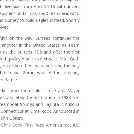
 Riverside from April 14-18 with drivers
 suspension failures and Crean decided to
n Gurney to build Eagles instead. Shortly
lved.
ifth on the way, Surtees continued the
d another in the United States as Team
 as the Surtees TS5 and after the first
nd quickly made its first sale, Mike Goth
, only two others were built and the only
 of them was Garner who left the company
r Patrick.
rker who then sold it to Frank Mayer
 completed the restoration in 1988 and
teamboat Springs and LaJunta in Arizona
n Connecticut at Lime Rock. Announced in
John Obilero.
 Chris Cook. First Road America race (US