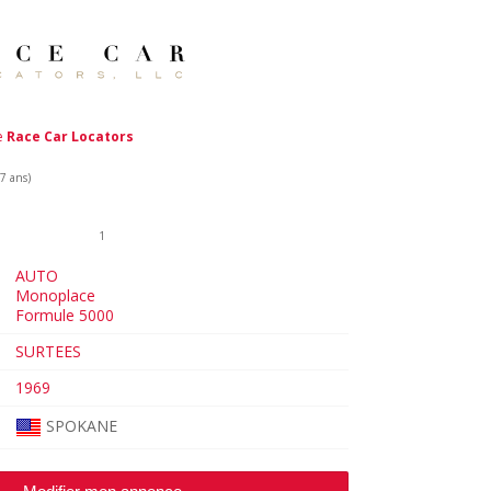
de
Race Car Locators
 7 ans)
1
AUTO
Monoplace
Formule 5000
SURTEES
1969
SPOKANE