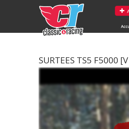
A
Accu
SURTEES TS5 F5000
[