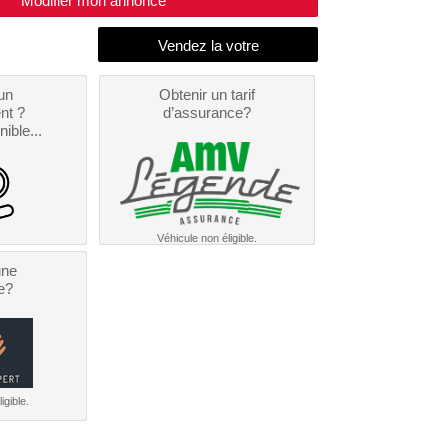
Modifier mon annonce
un
Obtenir un tarif
nt ?
d’assurance?
nible...
Véhicule non éligible.
une
e?
igible.