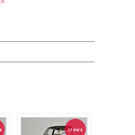
CH
€
17 950
€