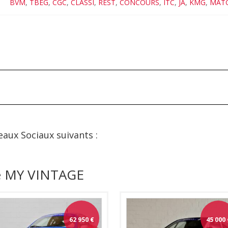
BVM
,
TBEG
,
CGC
,
CLASSI
,
REST
,
CONCOURS
,
ITC
,
JA
,
KMG
,
MAT
eaux Sociaux suivants :
de MY VINTAGE
62 950
€
45 000