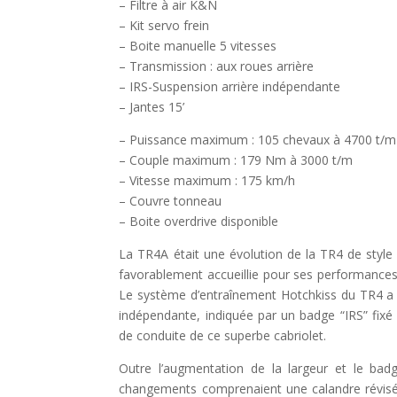
– Filtre à air K&N
– Kit servo frein
– Boite manuelle 5 vitesses
– Transmission : aux roues arrière
– IRS-Suspension arrière indépendante
– Jantes 15’
– Puissance maximum : 105 chevaux à 4700 t/m
– Couple maximum : 179 Nm à 3000 t/m
– Vitesse maximum : 175 km/h
– Couvre tonneau
– Boite overdrive disponible
La TR4A était une évolution de la TR4 de style G
favorablement accueillie pour ses performance
Le système d’entraînement Hotchkiss du TR4 a 
indépendante, indiquée par un badge “IRS” fixé 
de conduite de ce superbe cabriolet.
Outre l’augmentation de la largeur et le badge
changements comprenaient une calandre révisée