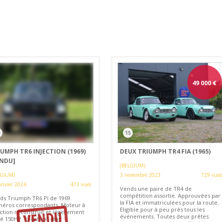
49 000
€
5
15
UMPH TR6 INJECTION (1969)
DEUX TRIUMPH TR4 FIA (1965)
ENDU]
(BELGIUM)
LGIUM)
3 novembre 2023
729 vues
anvier 2024
473 vues
Vends une paire de TR4 de
compétition assortie. Approuvées par
ds Triumph TR6 PI de 1969.
la FIA et immatriculées pour la route.
éros correspondants. Moteur à
Eligible pour à peu près tous les
ection reconstruit et légèrement
événements. Toutes deux prêtes
é 150HP. Excellent état