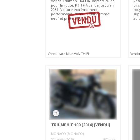
Vends Triumph TR4 FIA. Immatriculée
Ven
pour la route, PTH FIA valide jusqu'en
circ
2031. Voiture extrêmement
roug
performante, dans un état comme
supe
neuf et prête à courir.
au 
Vendu par : Mike VAN THIEL
Vendu 
2
TRIUMPH T 100 (2016)
[VENDU]
MONACO (MONACO)
22 janvier 2020
187 vues