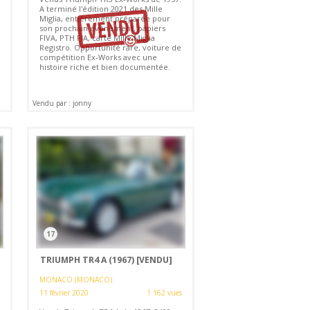
A terminé l'édition 2021 des Mille
Miglia, entièrement préparée pour
son prochain événement, papiers
FIVA, PTH FIA, carte Mille Miglia
Registro. Opportunité rare, voiture de
compétition Ex-Works avec une
histoire riche et bien documentée.
Vendu par : jonny
17
TRIUMPH TR4 A (1967)
[VENDU]
MONACO (MONACO)
11 février 2020
1 162 vues