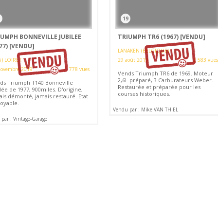
19
IUMPH BONNEVILLE JUBILEE
TRIUMPH TR6 (1967)
[VENDU]
77)
[VENDU]
LANAKEN (BELGIQUE)
5) LOIRET
29 août 2019
2 583 vues
novembre 2019
778 vues
Vends Triumph TR6 de 1969. Moteur
2,6L préparé, 3 Carburateurs Weber.
ds Triumph T140 Bonneville
Restaurée et préparée pour les
lée de 1977, 900miles. D'origine,
courses historiques.
ais démonté, jamais restauré. Etat
royable.
Vendu par : Mike VAN THIEL
par : Vintage-Garage