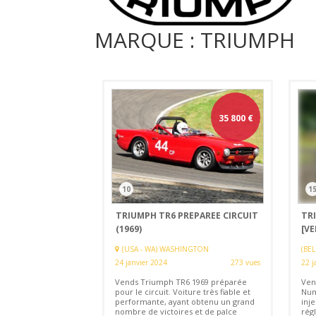
MARQUE : TRIUMPH
35 800
€
10
1
TRIUMPH TR6 PREPAREE CIRCUIT
TRI
(1969)
[V
(USA - WA) WASHINGTON
(BE
24 janvier 2024
273 vues
22 j
Vends Triumph TR6 1969 préparée
Ven
pour le circuit. Voiture très fiable et
Num
performante, ayant obtenu un grand
inj
nombre de victoires et de palce
régl