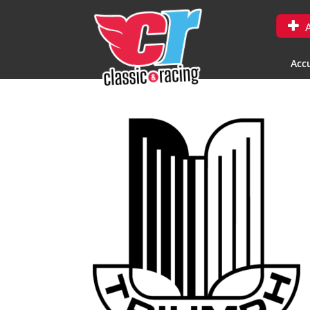
A
Accu