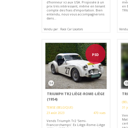
d'honneur ici aux USA. Proposée à un
méc
prix très intéressant, même en tenant
en 
compte des frais d'importation. Bien
TR6
entendu, nous vous accompagnerons
dans...
Vendu par : Race Car Locators
Vendu 
PSD
34
1
TRIUMPH TR2 LIÈGE-ROME-LIÈGE
TRI
(1954)
(BE
TEMSE (BELGIQUE)
31 j
23 août 2023
470 vues
Ven
Mat
Vends Triumph Tr2 'Semi-
cert
Francorchamps'. Ex Liège-Rome-Liège
rec