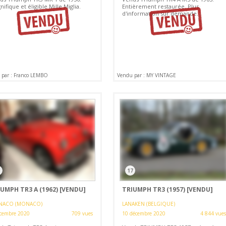
ifique et éligible Mille Miglia.
Entièrement restaurée. Plus
d'information sur demande.
 par : Franco LEMBO
Vendu par : MY VINTAGE
17
UMPH TR3 A (1962)
[VENDU]
TRIUMPH TR3 (1957)
[VENDU]
ACO (MONACO)
LANAKEN (BELGIQUE)
cembre 2020
709 vues
10 décembre 2020
4 844 vues