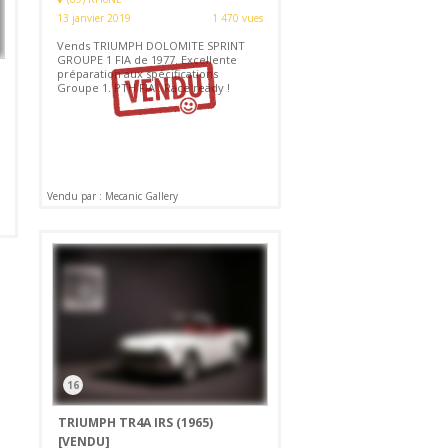
13 janvier 2019
1 470 vues
Vends TRIUMPH DOLOMITE SPRINT
GROUPE 1 FIA de 1977. Excellente
préparation aux spécifications
Groupe 1. PTH FIA . Race ready !
Vendu par : Mecanic Gallery
16
TRIUMPH TR4A IRS (1965)
[VENDU]