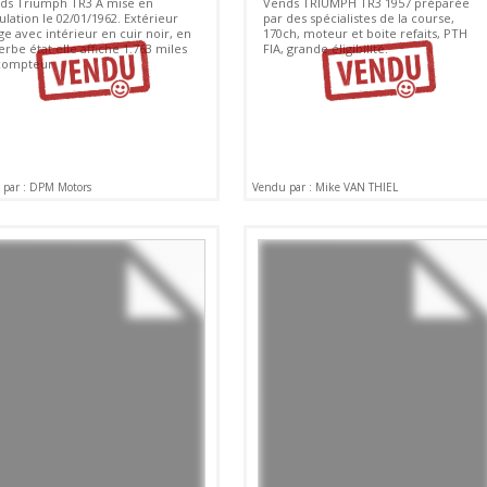
ds Triumph TR3 A mise en
Vends TRIUMPH TR3 1957 préparée
ulation le 02/01/1962. Extérieur
par des spécialistes de la course,
e avec intérieur en cuir noir, en
170ch, moteur et boite refaits, PTH
rbe état elle affiche 1.763 miles
FIA, grande éligibilité.
compteur.
par : DPM Motors
Vendu par : Mike VAN THIEL