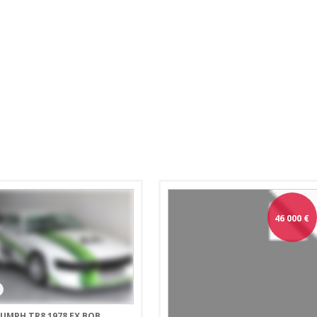
46 000
€
1
IUMPH TR8 1978 EX BOB