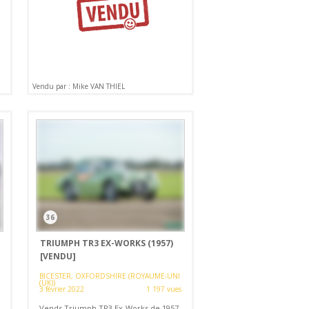
Vendu par : Mike VAN THIEL
36
TRIUMPH TR3 EX-WORKS (1957)
[VENDU]
BICESTER, OXFORDSHIRE (ROYAUME-UNI
(UK))
3 février 2022
1 197 vues
Vends Triumph TR3 Ex-Works de 1957.