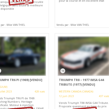
pour la course et en excellent état
anique et optique. Immatriculée
Belgique. Sans doute la meilleure
 disponible
par : Mike VAN THIEL
Vendu par : Mike VAN THIEL
5
10
UMPH TR6 PI (1969)
[VENDU]
TRIUMPH TR8 – 1977 IMSA G44
TRIBUTE (1977)
[VENDU]
LGIUM)
uillet 2023
428 vues
WESTERN CANADA (CANADA)
12 juin 2023
437 vues
ds Triumph TR6 PI de 1969.
ching Numbers. Heritage
Vends Triumph TR8 IMSA G44 Tribute.
ificate. Moteur à injection
Proposée quasiment au tiers du prix
onstruit parfaitement réglé 150HP.