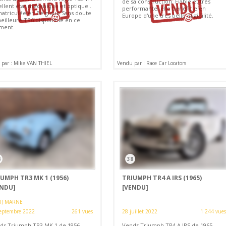
de sa construction. Fiable et très
ellent état mécanique et optique .
performante, elle bénéficie en
atriculée en Belgique Sans doute
Europe d'une très belle éligibilité.
meilleure TR6 disponible en ce
ent.
par : Mike VAN THIEL
Vendu par : Race Car Locators
4
38
UMPH TR3 MK 1 (1956)
TRIUMPH TR4 A IRS (1965)
ENDU]
[VENDU]
1) MARNE
eptembre 2022
261 vues
28 juillet 2022
1 244 vues
ds Triumph TR3 MK 1 de 1956.
Vends Triumph TR4 A IRS de 1965.