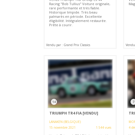
Racing "Bob Tullius" Voiture originale,
Magn
rare performante et très fiable.
Historique limpide. Très beau
palmarès en période. Excellente
éligibilité. Intégralement restaurée.
Prête à courir.
Vendu par : Grand Prix Classics
Vendu
14
7
TRIUMPH TR4 FIA
[VENDU]
TRI
LANAKEN (BELGIQUE)
MON
15 novembre 2021
1 544 vues
4 dé