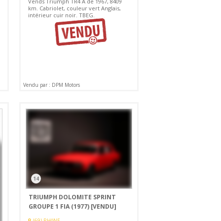
Vends Triumph TR4 A de 1967, 8409
km. Cabriolet, couleur vert Anglais,
intérieur cuir noir. TBEG.
Vendu par : DPM Motors
14
TRIUMPH DOLOMITE SPRINT
GROUPE 1 FIA (1977)
[VENDU]
(69) RHôNE