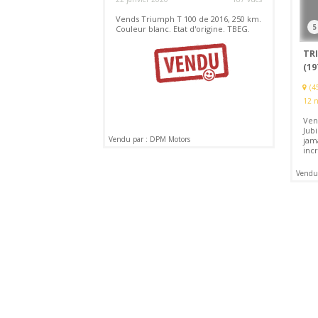
Vends Triumph T 100 de 2016, 250 km.
5
Couleur blanc. Etat d'origine. TBEG.
TR
(19
(4
12 
Ven
Jubi
Vendu par : DPM Motors
jam
inc
Vendu 