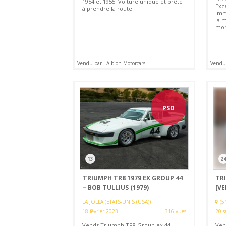
1954 et 1955. Voiture unique et prête
Exc
à prendre la route.
Imm
la 
mom
Vendu par : Albion Motorcars
Vendu 
PSD
13
2
TRIUMPH TR8 1979 EX GROUP 44
TRI
– BOB TULLIUS (1979)
[V
LA JOLLA (ETATS-UNIS (USA))
(5
18 février 2023
316 vues
20 s
Vends Triumph TR8 Group ex 44
Ven