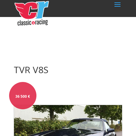
TVR V8S
36 500
€