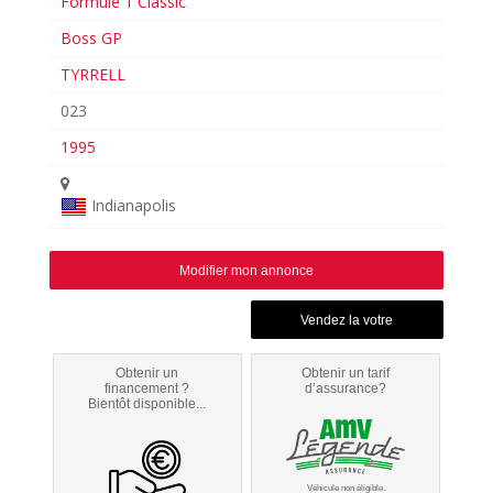
Formule 1 Classic
Boss GP
TYRRELL
023
1995
Indianapolis
Modifier mon annonce
Obtenir un
Obtenir un tarif
financement ?
d’assurance?
Bientôt disponible...
Véhicule non éligible.