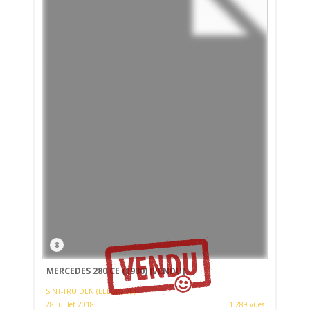
8
MERCEDES 280 CE (1980)
[VENDU]
SINT-TRUIDEN (BELGIQUE)
28 juillet 2018
1 289 vues