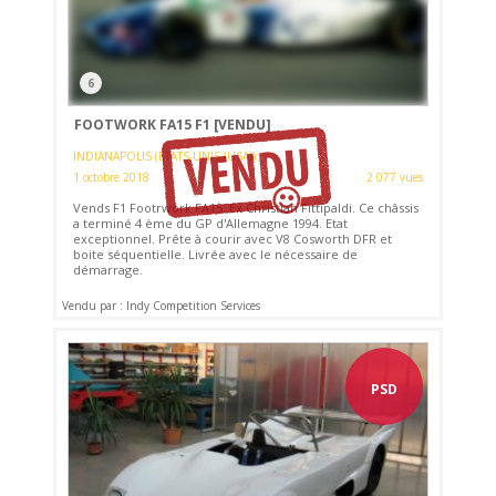
6
FOOTWORK FA15 F1
[VENDU]
INDIANAPOLIS (ETATS-UNIS (USA))
1 octobre 2018
2 077 vues
Vends F1 Footrwork FA15. Ex Christian Fittipaldi. Ce châssis
a terminé 4 ème du GP d'Allemagne 1994. Etat
exceptionnel. Prête à courir avec V8 Cosworth DFR et
boite séquentielle. Livrée avec le nécessaire de
démarrage.
Vendu par : Indy Competition Services
PSD