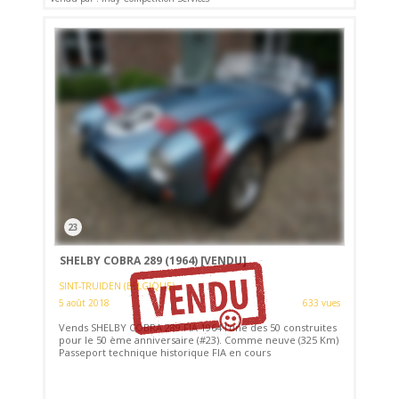
23
SHELBY COBRA 289 (1964)
[VENDU]
SINT-TRUIDEN (BELGIQUE)
5 août 2018
633 vues
Vends SHELBY COBRA 289 FIA 1964 l'une des 50 construites
pour le 50 ème anniversaire (#23). Comme neuve (325 Km)
Passeport technique historique FIA en cours