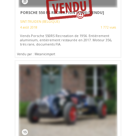
23
PORSCHE 550 RS RECREATION (1956)
[VENDU]
SINT-TRUIDEN (BELGIQUE)
4 août 2018
1 772 vues
Vends Porsche 550RS Recreation de 1956. Entièrement
aluminium, entièrement restaurée en 2017. Moteur 356,
très rare, documents FIA.
Vendu par : Mecanicimport
15