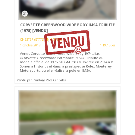
21
CORVETTE GREENWOOD WIDE BODY IMSA TRIBUTE
(1975)
[VENDU]
CHESTER (ETATS-UNIS (USA))
1 octobre 2018
1 197 vues
Vends Corvette Greenwood Wide Body 1974 alias
«Corvette Greenwood Batmobile IMSA». Tribute du
modèle officiel de 1975. V8 GM 760 Cv. Invitée en 2014 à la
Sonoma Historics et dans la prestigieuse Rolex Monterey
Motorsports, ou elle réalise la pole en IMSA.
Vendu par : Vintage Race Car Sales