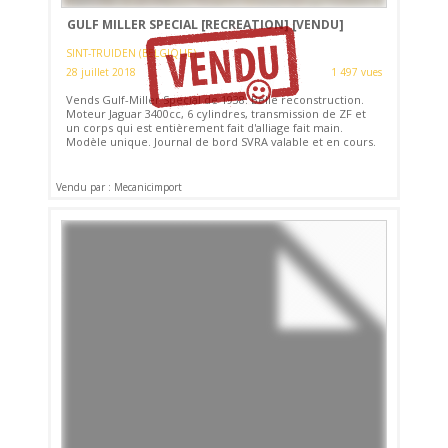
GULF MILLER SPECIAL [RECREATION]
[VENDU]
SINT-TRUIDEN (BELGIQUE)
28 juillet 2018
1 497 vues
Vends Gulf-Miller Special de 1938. Belle reconstruction.
Moteur Jaguar 3400cc, 6 cylindres, transmission de ZF et
un corps qui est entièrement fait d'alliage fait main.
Modèle unique. Journal de bord SVRA valable et en cours.
Vendu par : Mecanicimport