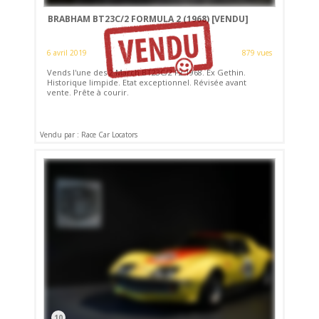
BRABHAM BT23C/2 FORMULA 2 (1968)
[VENDU]
6 avril 2019
879 vues
Vends l'une des 2 March BT23C/2 F2 1968. Ex Gethin.
Historique limpide. Etat exceptionnel. Révisée avant
vente. Prête à courir.
Vendu par : Race Car Locators
10