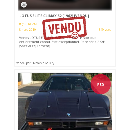
26
LOTUS ELITE CLIMAX S2 (1962)
[VENDU]
(69) RHôNE
8 mars 2019
649 vues
Vends LOTUS ELITE CLIMAX S2 de 1962. Historique
entièrement connu. Etat exceptionnel. Rare série 2 S/E
(Special Equipment).
Vendu par : Mecanic Gallery
PSD