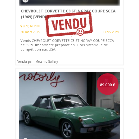
CHEVROLET CORVETTE C3 STINGRAY COUPE SCCA
(1969)
[VENDU]
(69) RHôNE
30 mars 2019
1 695 vues
Vends CHEVROLET CORVETTE C3 STINGRAY COUPE SCCA
de 1969. Importante préparation. Gros historique de
compétition aux USA.
Vendu par : Mecanic Gallery
89 000
€