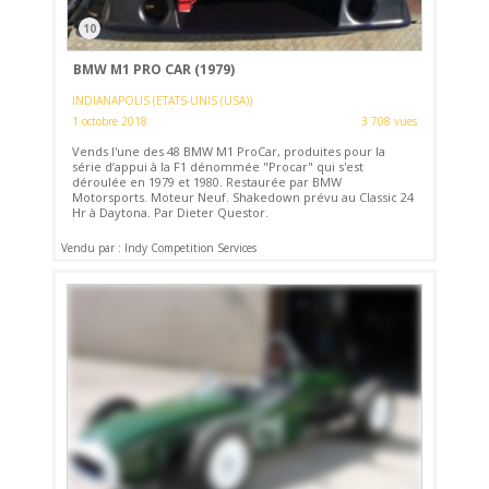
10
BMW M1 PRO CAR (1979)
INDIANAPOLIS (ETATS-UNIS (USA))
1 octobre 2018
3 708 vues
Vends l'une des 48 BMW M1 ProCar, produites pour la
série d’appui à la F1 dénommée "Procar" qui s'est
déroulée en 1979 et 1980. Restaurée par BMW
Motorsports. Moteur Neuf. Shakedown prévu au Classic 24
Hr à Daytona. Par Dieter Questor.
Vendu par : Indy Competition Services