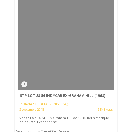
9
STP LOTUS 56 INDYCAR EX-GRAHAM HILL (1968)
INDIANAPOLIS (ETATS-UNIS (USA))
2 septembre 2018
2 543 vues
Vends Lola 56 STP Ex Graham-Hill de 1968. Bel historique
de course. Exceptionnel.
Vendu par : Indy Competition Services