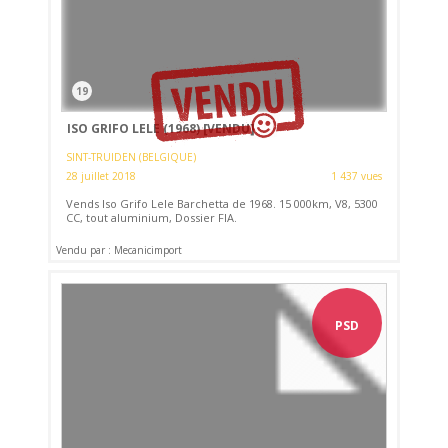
19
ISO GRIFO LELE (1968)
[VENDU]
SINT-TRUIDEN (BELGIQUE)
28 juillet 2018
1 437 vues
Vends Iso Grifo Lele Barchetta de 1968. 15 000km, V8, 5300
CC, tout aluminium, Dossier FIA.
Vendu par : Mecanicimport
PSD