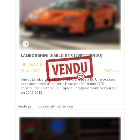
13
LAMBORGHINI DIABLO GTR (2001)
[VENDU]
INDIANAPOLIS (ETATS-UNIS (USA))
28 mars 2020
2 637 vues
Vends Lamborghini Diablo GTR, châssis #19. Une occasion
exceptionnelle d'acquérir l'une des 30 Diablo GTR
construites. Historique limpide. Intégralement restaurée
en 2012-2013.
Vendu par : Indy Competition Services