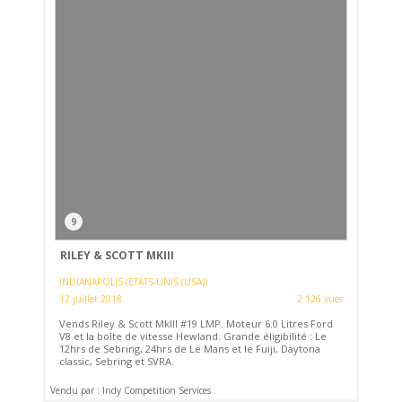
9
RILEY & SCOTT MKIII
INDIANAPOLIS (ETATS-UNIS (USA))
12 juillet 2018
2 126 vues
Vends Riley & Scott MkIII #19 LMP. Moteur 6.0 Litres Ford
V8 et la boîte de vitesse Hewland. Grande éligibilité : Le
12hrs de Sebring, 24hrs de Le Mans et le Fuiji, Daytona
classic, Sebring et SVRA.
Vendu par : Indy Competition Services