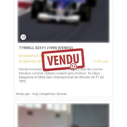
10
TYRRELL 023 F1 (1995)
[VENDU]
INDIANAPOLIS (ETATS-UNIS (USA))
25 septembre 2018
2 476 vues
Vends Formule 1 Tyrrell 023 de 1995. En état de course.
Vendue comme châssis roulant sans moteur. Ex Ukyo
Katayama et Mika Salo Championnat du Monde de F1 de
1995.
Vendu par : Indy Competition Services