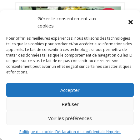
Gérer le consentement aux
PSD
cookies
Pour offrir les meilleures expériences, nous utilisons des technologies
telles que les cookies pour stocker et/ou accéder aux informations des
appareils. Le fait de consentir à ces technologies nous permettra de
traiter des données telles que le comportement de navigation ou les ID
uniques sur ce site. Le fait de ne pas consentir ou de retirer son
consentement peut avoir un effet négatif sur certaines caractéristiques
et fonctions.
5
OSELLA PA9 BMW
Accepter
INDIANAPOLIS (ETATS-UNIS (USA))
11 juillet 2018
1 548 vues
Refuser
Vends Osella PA9-107 Groupe FIA 6. Très bel historique en
course. Restaurée, nouveau réservoir, nouveau moteur
Voir les préférences
BMW M12 2.5 litres. Ensemble de roues de rechange
inclus.
Politique de cookies
Déclaration de confidentialité
Imprint
Vendu par : Indy Competition Services