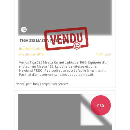
12
TIGA 285 MAZDA (1985)
[VENDU]
INDIANAPOLIS (ETATS-UNIS (USA))
2 septembre 2018
1 541 vues
Vends Tiga 285 Mazda Camel Lights de 1985. Equipée d'un
moteur un Mazda 13B. La boîte de vitesse est une
Hewland FT200. Peu coûteuse et très facile à maintenir.
Pas mal d'amusement sans beaucoup de travail.
Vendu par : Indy Competition Services
PSD