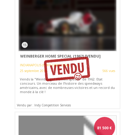
15
WEINBERGER HOME SPECIAL (1962)
[VENDU]
INDIANAPOLIS (ETATS-UNIS (USA))
25 septembre 2018
566 vues
Vends la "Weinberger Homes Special" de 1962. Etat
concours. Un morceau de l'histoire des speedways
américains, avec de nombreuses victoires et un record du
monde à la clé !
Vendu par : Indy Competition Services
81 500
€