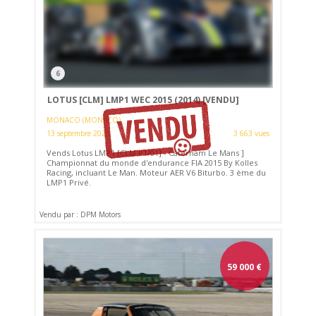
6
LOTUS [CLM] LMP1 WEC 2015 (2014)
[VENDU]
MONACO (MONACO)
13 septembre 2021
3 663 vues
Vends Lotus LMP1 [CLM P1/01] - Caterham Le Mans ]
Championnat du monde d'endurance FIA 2015 By Kolles
Racing, incluant Le Man. Moteur AER V6 Biturbo. 3 ème du
LMP1 Privé.
Vendu par : DPM Motors
59 000
€