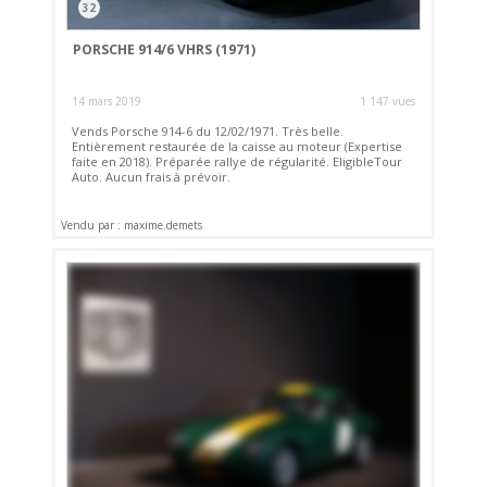
32
PORSCHE 914/6 VHRS (1971)
14 mars 2019
1 147 vues
Vends Porsche 914-6 du 12/02/1971. Très belle.
Entièrement restaurée de la caisse au moteur (Expertise
faite en 2018). Préparée rallye de régularité. EligibleTour
Auto. Aucun frais à prévoir.
Vendu par : maxime.demets