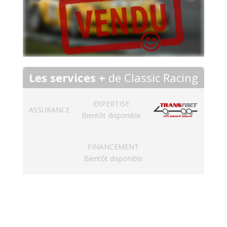
Les services +
de Classic Racing
EXPERTISE
ASSURANCE
Bientôt disponible
FINANCEMENT
Bientôt disponible