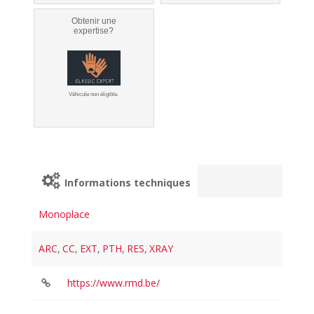
Obtenir une
expertise?
Véhicule non éligible.
Informations techniques
Monoplace
ARC
,
CC
,
EXT
,
PTH
,
RES
,
XRAY
https://www.rmd.be/