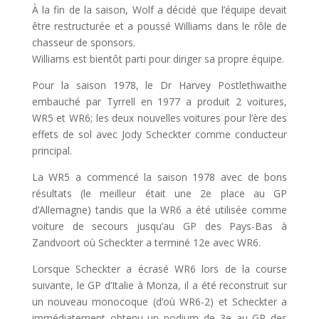
À la fin de la saison, Wolf a décidé que l’équipe devait
être restructurée et a poussé Williams dans le rôle de
chasseur de sponsors.
Williams est bientôt parti pour diriger sa propre équipe.
Pour la saison 1978, le Dr Harvey Postlethwaithe
embauché par Tyrrell en 1977 a produit 2 voitures,
WR5 et WR6; les deux nouvelles voitures pour l’ère des
effets de sol avec Jody Scheckter comme conducteur
principal.
La WR5 a commencé la saison 1978 avec de bons
résultats (le meilleur était une 2e place au GP
d’Allemagne) tandis que la WR6 a été utilisée comme
voiture de secours jusqu’au GP des Pays-Bas à
Zandvoort où Scheckter a terminé 12e avec WR6.
Lorsque Scheckter a écrasé WR6 lors de la course
suivante, le GP d’Italie à Monza, il a été reconstruit sur
un nouveau monocoque (d’où WR6-2) et Scheckter a
immédiatement obtenu un podium de 3e au GP des