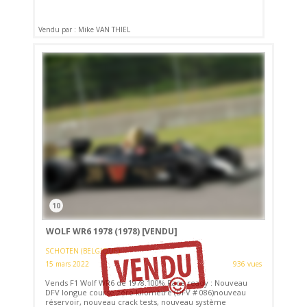
Vendu par : Mike VAN THIEL
10
WOLF WR6 1978 (1978)
[VENDU]
SCHOTEN (BELGIQUE)
15 mars 2022
936 vues
Vends F1 Wolf WR6 de 1978.100% Race ready : Nouveau
DFV longue course zéro kilomètre (DFV # 086)nouveau
réservoir, nouveau crack tests, nouveau système