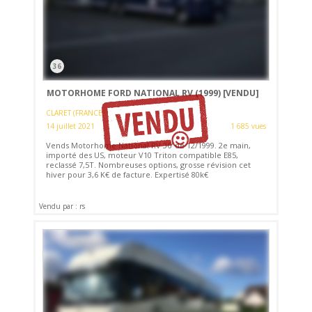
36
MOTORHOME FORD NATIONAL RV (1999)
[VENDU]
CLARET (FRANCE)
14 juillet 2021
1 685 vues
Vends Motorhome National RV 36' de 12/1999. 2e main,
importé des US, moteur V10 Triton compatible E85,
reclassé 7,5T. Nombreuses options, grosse révision cet
hiver pour 3,6 K€ de facture. Expertisé 80k€
Vendu par : rs