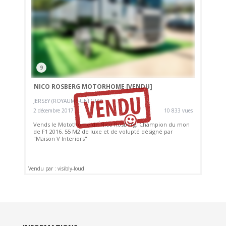
9
NICO ROSBERG MOTORHOME
[VENDU]
JERSEY (ROYAUME-UNI (UK))
2 décembre 2017
10 833 vues
Vends le Motothome de Nico Rosberg, Champion du mon
de F1 2016. 55 M2 de luxe et de volupté désigné par
"Maison V Interiors"
Vendu par : visibly-loud