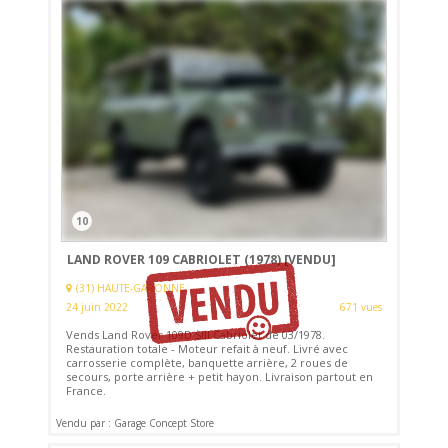
10
LAND ROVER 109 CABRIOLET (1978)
[VENDU]
(31) HAUTE-GARONNE
24 juin 2022
671 vues
Vends Land Rover 109D SIII Cabriolet de 03/1978.
Restauration totale - Moteur refait à neuf. Livré avec
carrosserie complète, banquette arrière, 2 roues de
secours, porte arrière + petit hayon. Livraison partout en
France.
Vendu par : Garage Concept Store