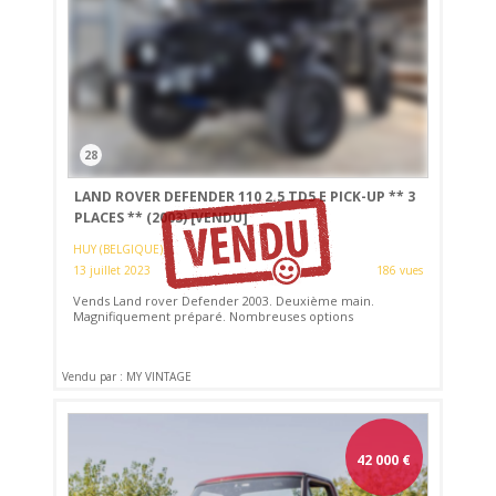
28
LAND ROVER DEFENDER 110 2.5 TD5 E PICK-UP ** 3
PLACES ** (2003)
[VENDU]
HUY (BELGIQUE)
13 juillet 2023
186 vues
Vends Land rover Defender 2003. Deuxième main.
Magnifiquement préparé. Nombreuses options
Vendu par : MY VINTAGE
42 000
€