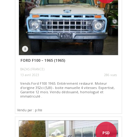
8
FORD F100 – 1965 (1965)
BAZAS (FRANCE)
13 avril 2023
286 vues
Vends Ford F100 1965. Entièrement restauré. Moteur
d'origine 352ci (5,8l) - boite manuelle 4 vitesses. Expertisé,
Garantie 12 mois. Vendu dédouané, homologué et
immatriculé .
Vendu par : p.fite
PSD