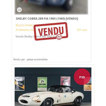
22
SHELBY COBRA 289 FIA 1965 (1965)
[VENDU]
BEGLES (FRANCE)
20 décembre 2023
901 vues
Vends Shelby Cobra 289 1965 FIA.
Vendu par : pessac-automobiles
PSD