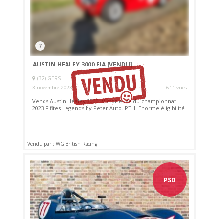
7
AUSTIN HEALEY 3000 FIA
[VENDU]
(32) GERS
3 novembre 2023
611 vues
Vends Austin Healey 3000. Victorieuse du championnat
2023 Fifites Legends by Peter Auto. PTH. Enorme éligibilité
Vendu par : WG British Racing
PSD