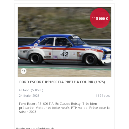
115 000
€
11
FORD ESCORT RS1600 FIA PRETE A COURIR (1975)
GENèVE (SUISSE)
24 février 2023
1 624 vues
Ford Escort RS1600 FIA. Ex Claude Boissy. Très bien
préparée. Moteur et boite neufs. PTH valide. Prête pour la
saison 2023
Vendu par : carsfordrivers.ch