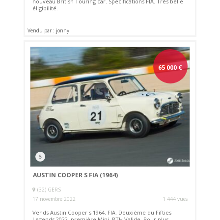
nouveau British Touring car. Specifications FIA. Très belle
éligibilité.
Vendu par : jonny
65 000
€
5
AUSTIN COOPER S FIA (1964)
(32) GERS
17 novembre 2022
1 444 vues
Vends Austin Cooper s 1964. FIA. Deuxième du Fifties
Legends 2022, première Mini. PTH Valide. Pour plus