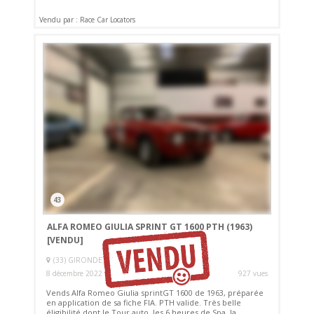
Vendu par : Race Car Locators
43
ALFA ROMEO GIULIA SPRINT GT 1600 PTH (1963)
[VENDU]
(33) GIRONDE
8 décembre 2022
927 vues
Vends Alfa Romeo Giulia sprintGT 1600 de 1963, préparée
en application de sa fiche FIA. PTH valide. Très belle
éligibilité dont le Tour auto, les 6 heures de Spa, la