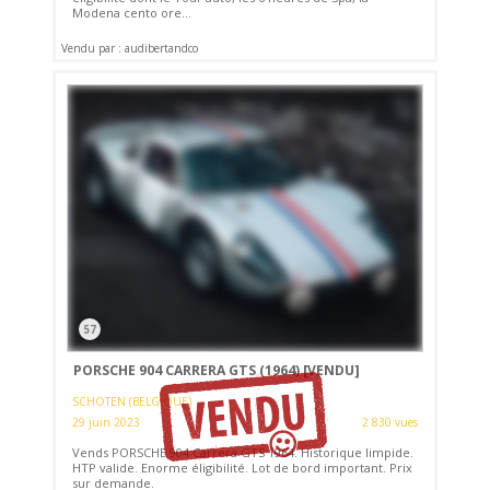
Modena cento ore...
Vendu par : audibertandco
57
PORSCHE 904 CARRERA GTS (1964)
[VENDU]
SCHOTEN (BELGIQUE)
29 juin 2023
2 830 vues
Vends PORSCHE 904 Carrera GTS 1964. Historique limpide.
HTP valide. Enorme éligibilité. Lot de bord important. Prix
sur demande.