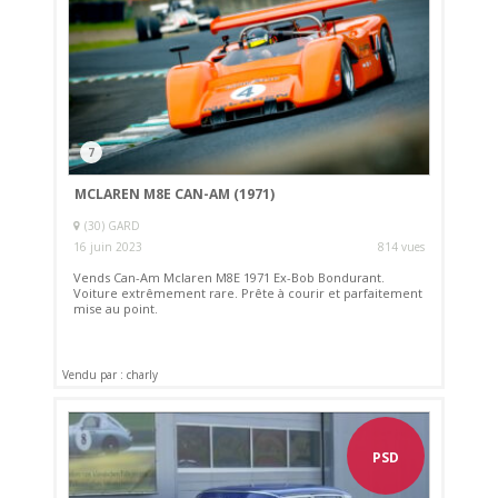
7
MCLAREN M8E CAN-AM (1971)
(30) GARD
16 juin 2023
814 vues
Vends Can-Am Mclaren M8E 1971 Ex-Bob Bondurant.
Voiture extrêmement rare. Prête à courir et parfaitement
mise au point.
Vendu par : charly
PSD