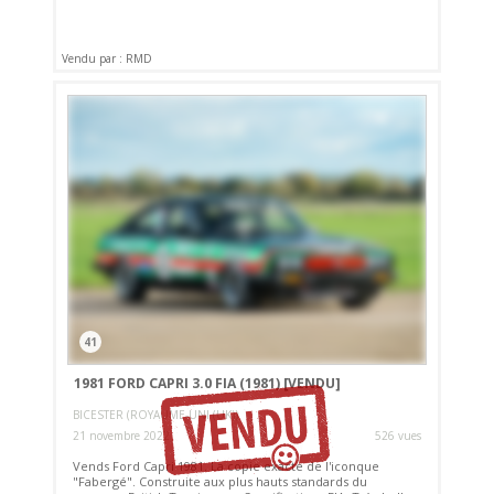
Vendu par : RMD
41
1981 FORD CAPRI 3.0 FIA (1981)
[VENDU]
BICESTER (ROYAUME-UNI (UK))
21 novembre 2022
526 vues
Vends Ford Capri 1981. La copie exacte de l'iconque
"Fabergé". Construite aux plus hauts standards du