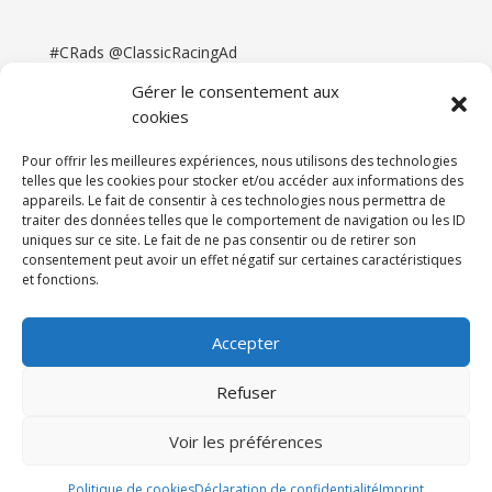
#CRads @ClassicRacingAd
Gérer le consentement aux
cookies
Pour offrir les meilleures expériences, nous utilisons des technologies
telles que les cookies pour stocker et/ou accéder aux informations des
appareils. Le fait de consentir à ces technologies nous permettra de
traiter des données telles que le comportement de navigation ou les ID
uniques sur ce site. Le fait de ne pas consentir ou de retirer son
consentement peut avoir un effet négatif sur certaines caractéristiques
et fonctions.
Accueil
Catégories
Annonces
Newsletter & Presse
Partenaires
Tarifs
Accepter
Contact
Espace Client
Refuser
Réalisation
121DigitalGroup |
Voir les préférences
Maintenance AllWebagency | Hébergement
121DigitalGroup
Politique de cookies
Déclaration de confidentialité
Imprint