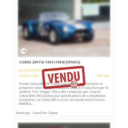
14
COBRA 289 FIA 1964 (1964)
[VENDU]
LA JOLLA (ETATS-UNIS (USA))
15 février 2023
835 vues
Vends Cobra 289 FIA. Cette Cobra 289 a été conduite et
préparée selon les spécifications SCCA B Production par le
célèbre Tom Yeager. Elle a été restaurée par l'expert
Cobra Mike McCluskey aux spécifications de compétition
complètes. La Cobra 289 a couru de nombreuses fois au
RMMR à...
Vendu par : Grand Prix Classics