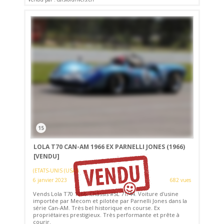
15
LOLA T70 CAN-AM 1966 EX PARNELLI JONES (1966)
[VENDU]
(ETATS-UNIS (USA))
6 janvier 2023
682 vues
Vends Lola T70 1966. Châssis #SL 71/44. Voiture d'usine
importée par Mecom et pilotée par Parnelli Jones dans la
série Can-AM. Très bel historique en course. Ex
propriétaires prestigieux. Très performante et prête à
courir.