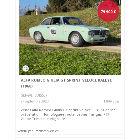
79 900
€
12
ALFA ROMEO GIULIA GT SPRINT VELOCE RALLYE
(1968)
GENèVE (SUISSE)
27 septembre 2023
1 899 vues
Vends Alfa Romeo Giulia GT sprint Veloce 1968. Superbe
préparation. Homologuée route, papier français. PTH
Valide.Très belle éligibilité
Vendu par : carsfordrivers.ch