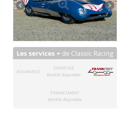
Les services +
de Classic Racing
EXPERTISE
ASSURANCE
Bientôt disponible
FINANCEMENT
Bientôt disponible