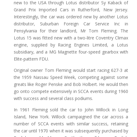
new to the USA through Lotus distributor Sy Kaback of
Grand Prix Imported Cars in Rutherford, New Jersey.
Interestingly, the car was ordered new by another Lotus
distributor, Suburban Foreign Car Service Inc in
Pensylvania for their landlord, Mr Tom Fleming. The
Lotus 15 was fitted new with a two-litre Coventry Climax
engine, supplied by Racing Engines Limited, a Lotus
subsidiary, and a MG Magnette four-speed gearbox with
Elite-pattern FDU.
Original owner Tom Fleming would start racing 627-3 at
the 1959 Nassau Speed Week, competing against some
greats like Roger Penske and Bob Holbert. He would then
go onto compete extensively in SCCA events during 1960
with success and several class podiums.
In 1961 Fleming sold the car to John Willock in Long
Island, New York. Willock campaigned the car across a
number of SCCA events with similar success, retaining
the car until 1970 when it was subsequently purchased by