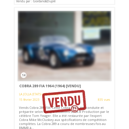
Vendu par : Giordano&Dupré
14
COBRA 289 FIA 1964 (1964)
[VENDU]
LA JOLLA (ETATS-UNIS (USA))
15 février 2023
835 vues
Vends Cobra 289 FIA. Cette Cobra 289 a été conduite et
préparée selon les spécifications SCCA B Production par le
célèbre Tom Yeager. Elle a été restaurée par l'expert
Cobra Mike McCluskey aux spécifications de compétition
complètes. La Cobra 289 a couru de nombreuses fois au
RMMR à...