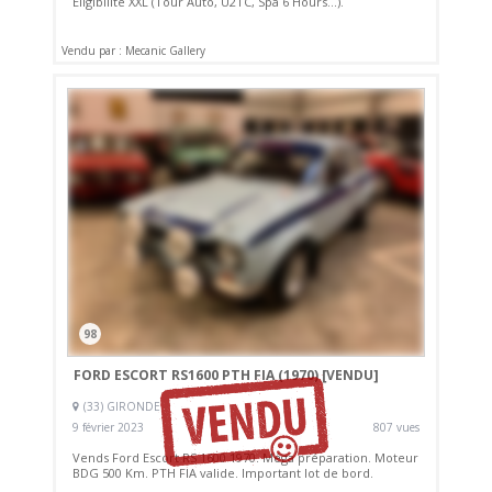
Eligibilité XXL (Tour Auto, U2TC, Spa 6 Hours...).
Vendu par : Mecanic Gallery
98
FORD ESCORT RS1600 PTH FIA (1970)
[VENDU]
(33) GIRONDE
9 février 2023
807 vues
Vends Ford Escort RS 1600 1970. Méga préparation. Moteur
BDG 500 Km. PTH FIA valide. Important lot de bord.