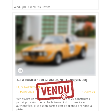
Vendu par : Grand Prix Classics
15
ALFA ROMEO 1970 GTAM USINE (1970)
[VENDU]
LA JOLLA (ETATS-UNIS (USA))
15 février 2023
1 290 vues
Vends Alfa Romeo 1970 GTAM. L'une des 20 construites
par et pour Autodelta. Parfaitement documentée et
authentifiée, elle est en parfait état et prête à prendre la
piste.