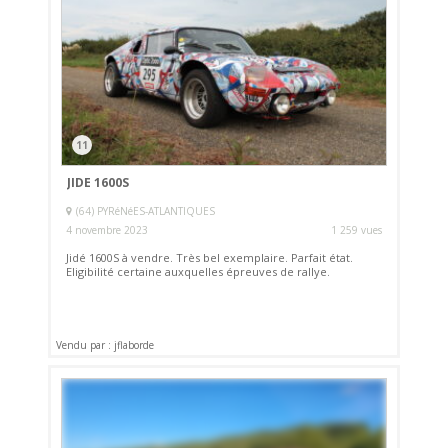
11
JIDE 1600S
(64) PYRéNéES-ATLANTIQUES
4 novembre 2023
1 259 vues
Jidé 1600S à vendre. Très bel exemplaire. Parfait état.
Eligibilité certaine auxquelles épreuves de rallye.
Vendu par : jflaborde