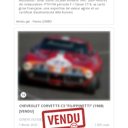
Autodelta / Sofar usine, Ex Jean Rolland 1967. 2000 Heures
de restauration. PTH FIA période F / Classe CT 8, sa carte
grise Française, une expertise de valeur agrée et un
certificat d'authenticité Alfa Roméo.
Vendu par : Franco LEMBO
12
CHEVROLET CORVETTE C3 ‘’FILIPPINETTI” (1968)
[VENDU]
GENEVE (SUISSE)
7 février 2023
1 005 vues