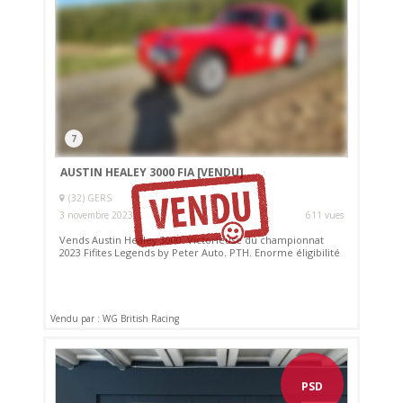
7
AUSTIN HEALEY 3000 FIA
[VENDU]
(32) GERS
3 novembre 2023
611 vues
Vends Austin Healey 3000. Victorieuse du championnat
2023 Fifites Legends by Peter Auto. PTH. Enorme éligibilité
Vendu par : WG British Racing
PSD