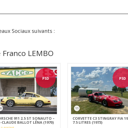
eaux Sociaux suivants :
de Franco LEMBO
PSD
PSD
6
11
ORSCHE 911 2.5 ST SONAUTO –
CORVETTE C3 STINGRAY FIA 19
-CLAUDE BALLOT LÉNA (1970)
7.5 LITRES (1973)
51) MARNE