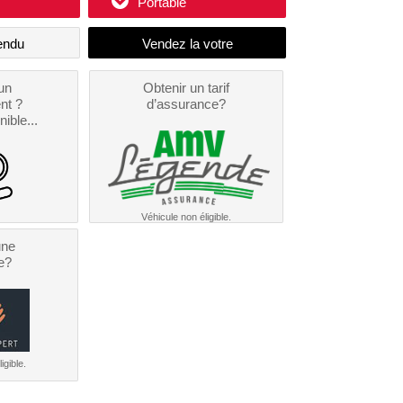
Portable
endu
un
Obtenir un tarif
nt ?
d’assurance?
nible...
Véhicule non éligible.
une
e?
igible.