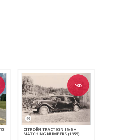
PSD
40
73
CITROËN TRACTION 15/6 H
MATCHING NUMBERS (1955)