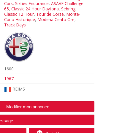
Cars
,
Sixties Endurance
,
ASAVE Challenge
65
,
Classic 24 Hour Daytona
,
Sebring
Classic 12 Hour
,
Tour de Corse
,
Monte-
Carlo Historique
,
Modena Cento Ore
,
Track Days
1600
1967
REIMS
Modifier mon annonce
essage