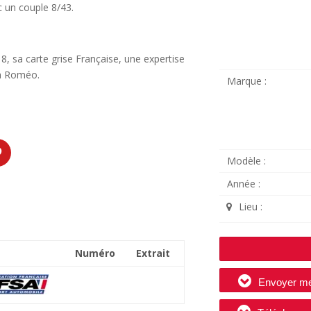
 un couple 8/43.
8, sa carte grise Française, une expertise
lfa Roméo.
Marque :
Modèle :
Année :
Lieu :
Numéro
Extrait
Envoyer m