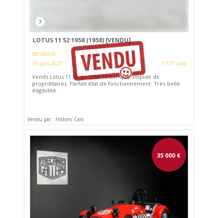
7
LOTUS 11 S2 1958 (1958)
[VENDU]
MEUDON
16 juin 2023
1 137 vues
Vends Lotus 11 S2 de 1958. Historique limpide de
propriétaires. Parfait état de fonctionnement. Très belle
éligibilité.
Vendu par : Historic Cars
35 000
€