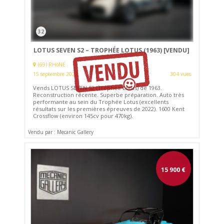
32
LOTUS SEVEN S2 – TROPHÉE LOTUS (1963)
[VENDU]
(69) RHôNE
15 septembre 2022
304 vues
Vends LOTUS SEVEN S2 (Trophée Lotus) de 1963.
Reconstruction récente. Superbe préparation. Auto très
performante au sein du Trophée Lotus (excellents
résultats sur les premières épreuves de 2022). 1600 Kent
Crossflow (environ 145cv pour 470kg).
Vendu par : Mecanic Gallery
15 900
€