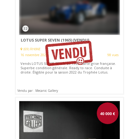
32
LOTUS SUPER SEVEN (1965)
[VENDU]
(69) RHôNE
16 novembre 2021
98 vues
Vends LOTUS SUPER SEVEN de 1965. Carte grise française.
Superbe condition générale. Ready to race. Conduite à
droite. Éligible pour la saison 2022 du Trophée Lotus.
Vendu par : Mecanic Gallery
40 000
€