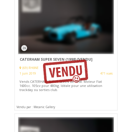
26
CATERHAM SUPER SEVEN (1998)
[VENDU]
(69) RHôNE
1 juin 2019
471 vues
Vends CATERHAM SUPER SEVEN de 1998. Moteur Fiat
1600cc. 105cv pour 480kg. Idéale pour une utilisation
trackday ou sorties club.
Vendu par : Mecanic Gallery