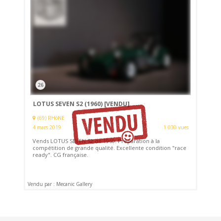
26
LOTUS SEVEN S2 (1960)
[VENDU]
(69) RHôNE
4 mars 2019
1 030 vues
Vends LOTUS SEVEN S2 de 1960. Préparation à la
compétition de grande qualité. Excellente condition "race
ready". CG française.
Vendu par : Mecanic Gallery