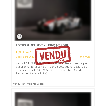
28
LOTUS SUPER SEVEN (1968)
[VENDU]
(69) RHôNE
2 décembre 2019
918 vues
Vends LOTUS SUPER SEVEN de 1968. Prête à prendre part
à la prochaine saison du Trophée Lotus dans le cadre de
l'Historic Tour FFSA. 1600cc Kent. Préparation Claude
Rucheton (Ateliers Rufils).
Vendu par : Mecanic Gallery