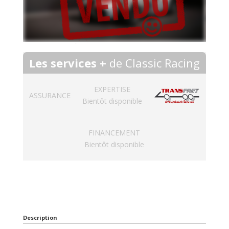
Les services +
de Classic Racing
EXPERTISE
ASSURANCE
Bientôt disponible
FINANCEMENT
Bientôt disponible
Description