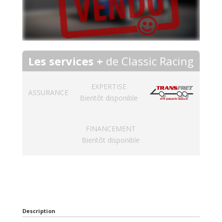
Les services +
de Classic Racing
EXPERTISE
ASSURANCE
Bientôt disponible
FINANCEMENT
Bientôt disponible
Description