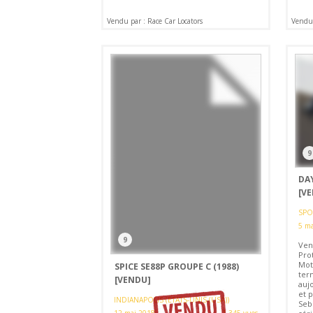
Vendu par : Race Car Locators
Vendu
9
DA
[V
SPO
5 ma
9
Ven
Pro
Moto
SPICE SE88P GROUPE C (1988)
ter
[VENDU]
auj
et 
INDIANAPOLIS (ETATS-UNIS (USA))
Sebr
12 mai 2018
1 345 vues