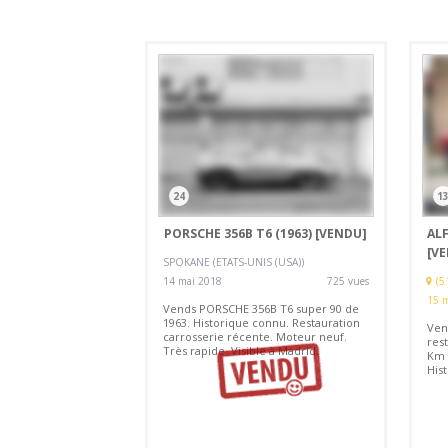
24
1
PORSCHE 356B T6 (1963)
[VENDU]
ALF
[V
SPOKANE (ETATS-UNIS (USA))
14 mai 2018
725 vues
(5
15 
Vends PORSCHE 356B T6 super 90 de
1963. Historique connu. Restauration
Ven
carrosserie récente. Moteur neuf.
res
Très rapide. Visible à Madrid.
Km 
Hist