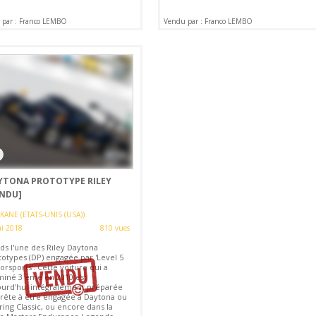
 par : Franco LEMBO
Vendu par : Franco LEMBO
YTONA PROTOTYPE RILEY
ENDU]
KANE (ETATS-UNIS (USA))
i 2018
810 vues
ds l'une des Riley Daytona
totypes (DP) engagée par 'Level 5
rsports'. Cette voiture qui a
miné 3 ème en 2010 est
ourd'hui intégralement préparée
prête à être engagée à Daytona ou
ing Classic, ou encore dans la