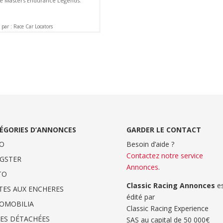
ie Masters Endurance Legends.
par : Race Car Locators
ÉGORIES D’ANNONCES
GARDER LE CONTACT
O
Besoin d’aide ?
Contactez notre service
GSTER
Annonces
.
TO
Classic Racing Annonces
es
TES AUX ENCHERES
édité par
OMOBILIA
Classic Racing Experience
CES DÉTACHÉES
SAS au capital de 50 000€