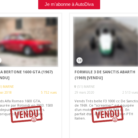
Je m'abonne à AutoDiva
3
14
A BERTONE 1600 GTA (1967)
FORMULE 3 DE SANCTIS ABARTH
ENDU]
(1969)
[VENDU]
1) MARNE
(51) MARNE
mai 2018
5 752 vues
29 mars 2020
2 513 vues
ds Alfa Romeo 1600 GTA,
Vends Très belle F3 1000 cc De Sanctis
taurée par Rotondi en 2003. 1500
de 1969. Ce "screamer" est équipée
depuis. Matching numbers.
d'un moteur Abarth de 843 cc. En
orique certifié. Expertisée.
parfait état, elle vient avec son PTH
Italien.