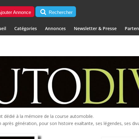
jouter Annonce
Rechercher
eil
Catégories
Annonces
Newsletter & Presse
Parten
nt dédié à la mémoire de la course automobile.
n après génération, pour son histoire exaltante, ses légendes, ses div