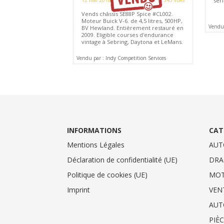
sér
Vends châssis SE88P Spice #CL002.
Moteur Buick V-6. de 4,5 litres, 500HP,
Vendu 
BV Hewland. Entièrement restauré en
2009. Eligible courses d'endurance
vintage à Sebring, Daytona et LeMans.
Vendu par : Indy Competition Services
INFORMATIONS
CAT
Mentions Légales
AUT
Déclaration de confidentialité (UE)
DRA
Politique de cookies (UE)
MO
Imprint
VEN
AUT
PIÈ