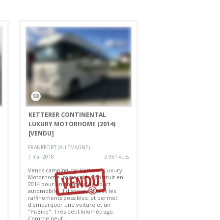
58
KETTERER CONTINENTAL
LUXURY MOTORHOME (2014)
[VENDU]
FRANKFORT (ALLEMAGNE)
7 mai 2018
3 951 vues
Vends camping-car Ketterer Luxury
Motorhome immaculé. Construit en
2014 pour un amateur de Sport
automobile, il dispose de tous les
raffinements possibles, et permet
d'embarquer une voiture et un
"PitBike". Très petit kilométrage.
Comme neuf !