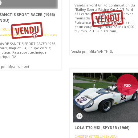
Vends la Ford GT 40 Continuation du
"Bailey Sports Racing Cars". V8 Ford
331 ci fraîchement reconstruit avec
SANCTIS SPORT RACER (1966)
moins de 9 heures d'utilisation.
ENDU]
Puissance de 475 BHP à 6400 tr / min
et un couple supérieur 55 Mk à 4000
T-TRUIDEN (BELGIQUE)
tr / min. PTH Sud Africain.
novembre 2017
905 vues
ds DE SANCTIS SPORT RACER 1966
eaux, Baquet FIA, Coupe circuit,
Vendu par : Mike VAN THIEL
incteur, Passeport technique
orique FIA.
par : Mecanicimport
PSD
32
LOLA T70 MKII SPYDER (1966)
CHESTER (ETATS-UNIS (USA))