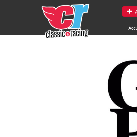
A
Accu