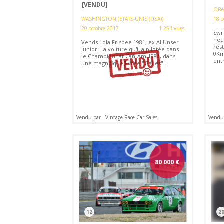
[VENDU]
ORé
WASHINGTON (ETATS-UNIS (USA))
18 o
20 octobre 2017
1 254 vues
Swi
neuv
Vends Lola Frisbee 1981, ex Al Unser
rest
Junior. La voiture qu'il a pilotée dans
0Km
le Championnat Can-Am 1981, dans
ent
une magnifique livrée "Galles"!
Vendu par : Vintage Race Car Sales
Vendu 
80 000
€
12
2