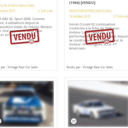
(1966)
[VENDU]
GON (ETATS-UNIS (USA))
ctobre 2017
1 156 vues
NEW-YORK (ETATS-UNIS (USA))
18 octobre 2017
2 734 vues
ft DB2 S2- Sport 2000. Comme
e. 6 utilisations depuis la
Vends Crosslé 92 continuation.
auration totale du châssis. Moteur
Conforme à la fiche de 1966 avec
. Une excellente base pour
moteur Lotus TwinCam. Très
rer en Sport Proto Cup.
performante. 9 heures d'usage depuis
sa construction et 4 heures pour le
moteur. Homologuée SCCA. PT
Américain.
par : Vintage Race Car Sales
Vendu par : Vintage Race Car Sales
0
27