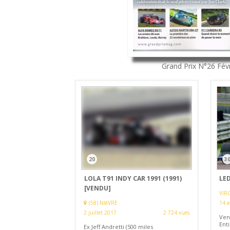
Grand Prix
N°26
Fév
20
3
LOLA T91 INDY CAR 1991 (1991)
LED
[VENDU]
VIRG
(58) NIèVRE
14 a
2 juillet 2017
2 724 vues
Ven
Ent
Ex Jeff Andretti (500 miles