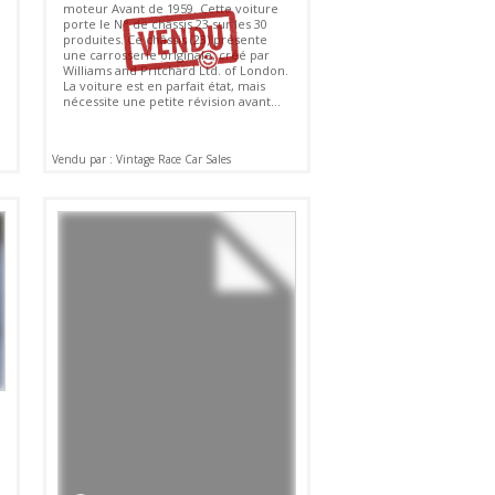
moteur Avant de 1959. Cette voiture
porte le N° de châssis 23 sur les 30
produites. Ce châssis (23) présente
une carrosserie originale, créé par
Williams and Pritchard Ltd. of London.
La voiture est en parfait état, mais
nécessite une petite révision avant...
Vendu par : Vintage Race Car Sales