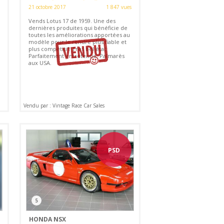
21 octobre 2017
1 847 vues
Vends Lotus 17 de 1959. Une des
dernières produites qui bénéficie de
toutes les améliorations apportées au
modèle pour le rendre plus fiable et
plus compétitif. Très bel état.
Parfaitement entretenue. Palmarès
aux USA.
Vendu par : Vintage Race Car Sales
PSD
5
HONDA NSX