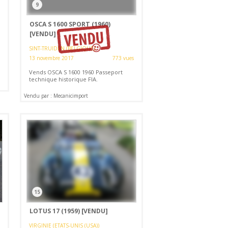
9
OSCA S 1600 SPORT (1960)
[VENDU]
SINT-TRUIDEN (BELGIQUE)
13 novembre 2017
773 vues
Vends OSCA S 1600 1960 Passeport
technique historique FIA.
Vendu par : Mecanicimport
15
LOTUS 17 (1959)
[VENDU]
VIRGINIE (ETATS-UNIS (USA))