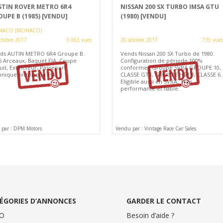
STIN ROVER METRO 6R4
NISSAN 200 SX TURBO IMSA GTU
OUPE B (1985)
[VENDU]
(1980)
[VENDU]
ACO (MONACO)
ctobre 2017
3 063 vues
20 octobre 2017
735 vues
ds AUTIN METRO 6R4 Groupe B.
Vends Nissan 200 SX Turbo de 1980.
5 Arceaux, Baquet FIA, Coupe
Configuration de période 100%
uit, Extincteur, Passeport
conforme : Groupe SVRA GROUPE 10,
hnique historique FIA.
CLASSE GT3, GROUPE HSR 9, CLASSE 6.
Eligible aussi en SVRA. Très
performante et fiable.
par : DPM Motors
Vendu par : Vintage Race Car Sales
ÉGORIES D’ANNONCES
GARDER LE CONTACT
O
Besoin d’aide ?