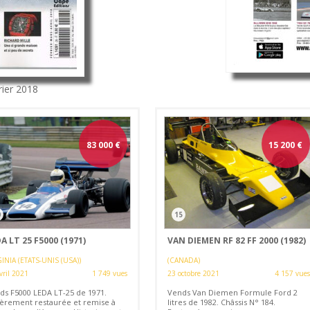
rier 2018
83 000
€
15 200
€
0
15
A LT 25 F5000 (1971)
VAN DIEMEN RF 82 FF 2000 (1982)
INIA (ETATS-UNIS (USA))
(CANADA)
vril 2021
1 749 vues
23 octobre 2021
4 157 vues
ds F5000 LEDA LT-25 de 1971.
Vends Van Diemen Formule Ford 2
ièrement restaurée et remise à
litres de 1982. Châssis N° 184.