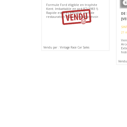
6
Formule Ford éligible en trophée
Kent. Imbattable en pré 87 (1983 !).
Rapide est très efficace. Sort de
DE 
restauration. Aucun frais à prévoir.
[V
SIN
21 
Ven
Arc
Vendu par : Vintage Race Car Sales
Ext
hist
Vendu 