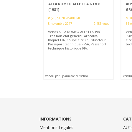
ALFA ROMEO ALFETTA GTV 6
AU
(1981)
GR
(76) SEINE-MARITIME
MON
8 novembre 2017
2 483 vues
31 o
Vends ALFA ROMEO ALFETTA 1981
Ven
Très bon état général. Arceaux,
198
Baquet FIA, Coupe circuit, Extincteur,
circ
Passeport technique FFSA, Passeport
tec
technique historique FIA.
Vendu par : jeanmarc bussolini
Vendu 
INFORMATIONS
CAT
Mentions Légales
AUT