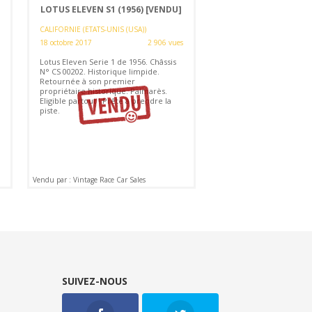
LOTUS ELEVEN S1 (1956)
[VENDU]
CALIFORNIE (ETATS-UNIS (USA))
18 octobre 2017
2 906 vues
Lotus Eleven Serie 1 de 1956. Châssis
N° CS 00202. Historique limpide.
Retournée à son premier
propriétaire historique. Palmarès.
Eligible partout ! Prête à prendre la
piste.
Vendu par : Vintage Race Car Sales
SUIVEZ-NOUS