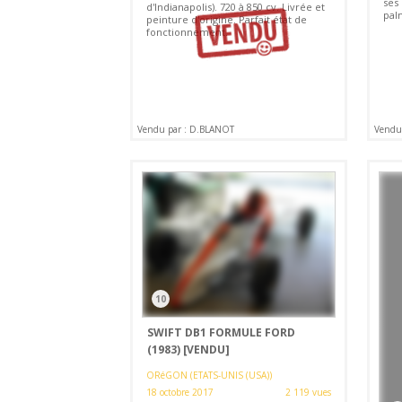
ses
d'Indianapolis). 720 à 850 cv. Livrée et
pal
peinture d'origine. Parfait état de
fonctionnement.
Vendu par : D.BLANOT
Vendu 
10
SWIFT DB1 FORMULE FORD
(1983)
[VENDU]
ORéGON (ETATS-UNIS (USA))
18 octobre 2017
2 119 vues