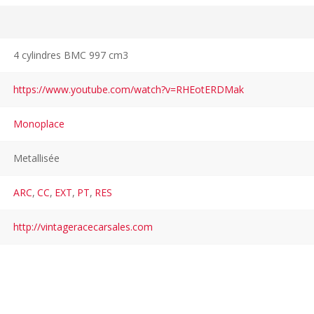
4 cylindres BMC 997 cm3
https://www.youtube.com/watch?v=RHEotERDMak
Monoplace
Metallisée
ARC
,
CC
,
EXT
,
PT
,
RES
http://vintageracecarsales.com