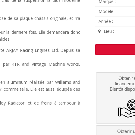
ficiait de la suspension la plus moderne
Marque :
Modèle :
ose de sa plaque châssis originale, et n’a
Année :
Lieu :
our la dernière fois. Elle demandera donc
lides.
ste ARJAY Racing Engines Ltd. Depuis sa
enue par KTR and Vintage Machine works,
Obtenir 
e en aluminium réalisée par Williams and
financeme
ée” comme telle. Elle est aussi équipée des
Bientôt dispo
Alloy Radiator, et de freins à tambour à
Obtenir 