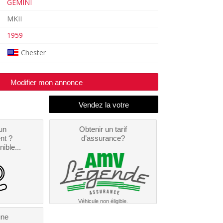
GEMINI
MKII
1959
Chester
Modifier mon annonce
un
Obtenir un tarif
nt ?
d’assurance?
nible...
Véhicule non éligible.
une