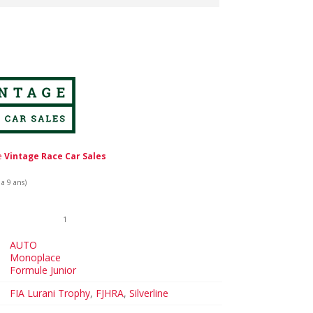
de
Vintage Race Car Sales
 a 9 ans)
1
AUTO
Monoplace
Formule Junior
FIA Lurani Trophy
,
FJHRA
,
Silverline