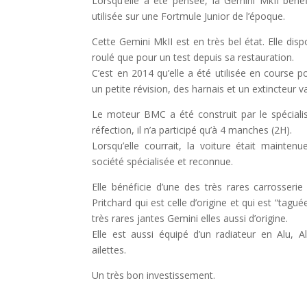
Lorsqu’elle a été pensée, la Gemini MkII béné
utilisée sur une Fortmule Junior de l’époque.
Cette Gemini MkII est en très bel état. Elle disp
roulé que pour un test depuis sa restauration.
C’est en 2014 qu’elle a été utilisée en course p
un petite révision, des harnais et un extincteur va
Le moteur BMC a été construit par le spéciali
réfection, il n’a participé qu’à 4 manches (2H).
Lorsqu’elle courrait, la voiture était maint
société spécialisée et reconnue.
Elle bénéficie d’une des très rares carrosseri
Pritchard qui est celle d’origine et qui est “tagu
très rares jantes Gemini elles aussi d’origine.
Elle est aussi équipé d’un radiateur en Alu, 
ailettes.
Un très bon investissement.