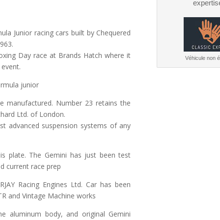
expertis
la Junior racing cars built by Chequered
963.
xing Day race at Brands Hatch where it
Véhicule non él
 event.
ormula junior
e manufactured. Number 23 retains the
chard Ltd. of London.
st advanced suspension systems of any
sis plate. The Gemini has just been test
nd current race prep
RJAY Racing Engines Ltd. Car has been
KTR and Vintage Machine works
the aluminum body, and original Gemini