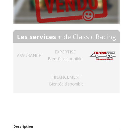
Les services +
de Classic Racing
EXPERTISE
ASSURANCE
Bientôt disponible
FINANCEMENT
Bientôt disponible
Description