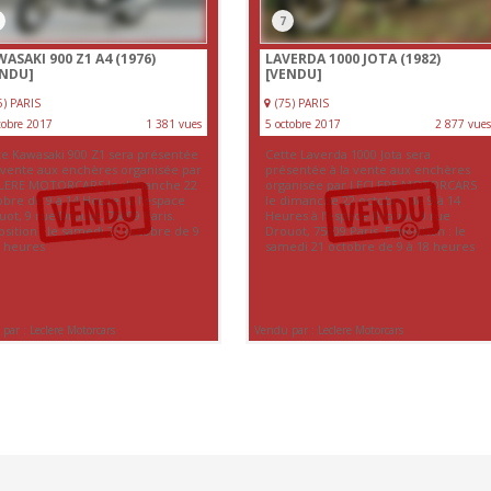
7
ASAKI 900 Z1 A4 (1976)
LAVERDA 1000 JOTA (1982)
ENDU]
[VENDU]
5) PARIS
(75) PARIS
tobre 2017
1 381 vues
5 octobre 2017
2 877 vues
te Kawasaki 900 Z1 sera présentée
Cette Laverda 1000 Jota sera
a vente aux enchères organisée par
présentée à la vente aux enchères
LERE MOTORCARS le dimanche 22
organisée par LECLERE MOTORCARS
obre de 9 à 14 Heures à l’espace
le dimanche 22 octobre de 9 à 14
ot, 9 rue Drouot, 75009 Paris.
Heures à l’espace Drouot, 9 rue
sition : le samedi 21 octobre de 9
Drouot, 75009 Paris. Exposition : le
8 heures
samedi 21 octobre de 9 à 18 heures
par : Leclere Motorcars
Vendu par : Leclere Motorcars