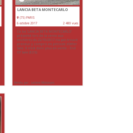
LANCIA BETA MONTECARLO
(75) PARIS
6 octobre 2017
2 480 vues
Ce lot 'LANCIA BETA MONTECARLO'
présenté lors de la vente aux
enchères du 22/10/2017 n'a pas trouvé
preneur y compris en période d'After
Sale. Il n'est donc plus en vente - End
Of Sale (EOS)
Vendu par : Leclere Motorcars