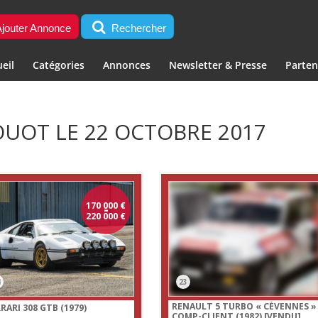
jouter Annonce
Rechercher
eil
Catégories
Annonces
Newsletter & Presse
Parten
OUOT LE 22 OCTOBRE 2017
170 000
-
€
220 000
€
4
23
RENAULT 5 TURBO « CÉVENNES »
RARI 308 GTB (1979)
COMP-CLIENT (1982)
[VENDU]