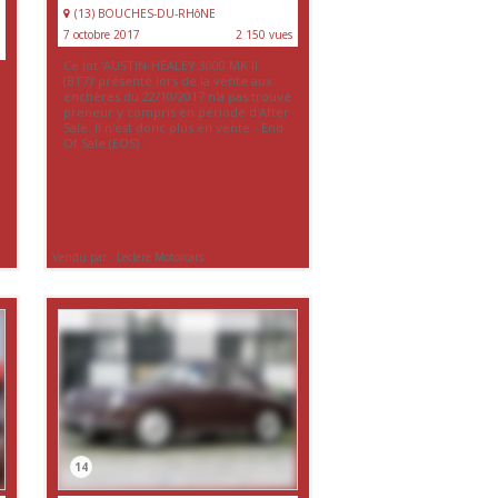
(13) BOUCHES-DU-RHôNE
7 octobre 2017
2 150 vues
Ce lot 'AUSTIN-HEALEY 3000 MK II
(BT7)' présenté lors de la vente aux
enchères du 22/10/2017 n'a pas trouvé
preneur y compris en période d'After
Sale. Il n'est donc plus en vente - End
Of Sale (EOS)
Vendu par : Leclere Motorcars
14