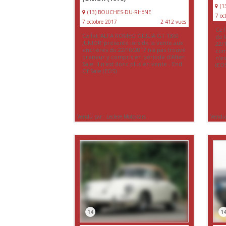
(
(13) BOUCHES-DU-RHôNE
7 oc
7 octobre 2017
2 412 vues
Ce l
Ce lot 'ALFA ROMEO GIULIA GT 1300
de 
JUNIOR' présenté lors de la vente aux
22/
enchères du 22/10/2017 n'a pas trouvé
comp
preneur y compris en période d'After
n'es
Sale. Il n'est donc plus en vente - End
(EO
Of Sale (EOS)
Vendu par : Leclere Motorcars
Vendu 
14
1