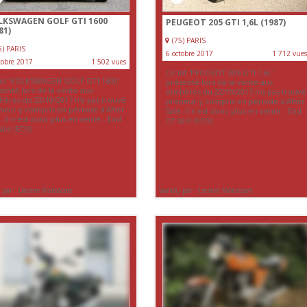
LKSWAGEN GOLF GTI 1600
PEUGEOT 205 GTI 1,6L (1987)
81)
(75) PARIS
5) PARIS
6 octobre 2017
1 712 vues
tobre 2017
1 502 vues
Ce lot 'PEUGEOT 205 GTI 1,6L'
lot 'VOLKSWAGEN GOLF GTI 1600'
présenté lors de la vente aux
senté lors de la vente aux
enchères du 22/10/2017 n'a pas trouvé
hères du 22/10/2017 n'a pas trouvé
preneur y compris en période d'After
neur y compris en période d'After
Sale. Il n'est donc plus en vente - End
. Il n'est donc plus en vente - End
Of Sale (EOS)
ale (EOS)
par : Leclere Motorcars
Vendu par : Leclere Motorcars