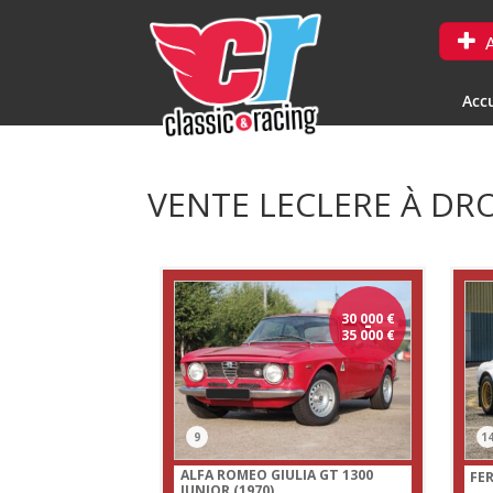
A
Accu
VENTE LECLERE À DR
30 000
-
€
35 000
€
9
1
ALFA ROMEO GIULIA GT 1300
FER
JUNIOR (1970)