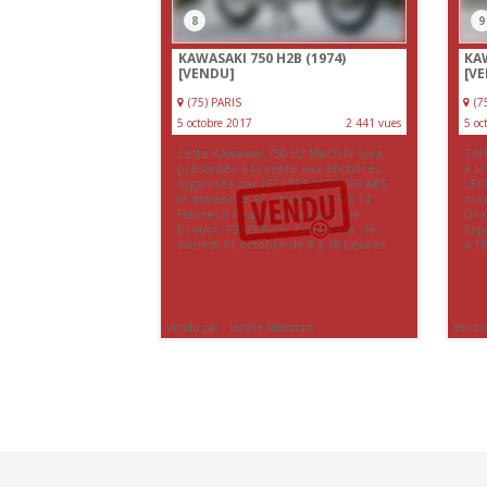
8
9
KAWASAKI 750 H2B (1974)
KAW
[VENDU]
[V
(75) PARIS
(7
5 octobre 2017
2 441 vues
5 oc
Cette Kawasaki 750 H2 Mach IV sera
Cet
présentée à la vente aux enchères
à l
organisée par LECLERE MOTORCARS
LEC
le dimanche 22 octobre de 9 à 14
oct
Heures à l’espace Drouot, 9 rue
Drou
Drouot, 75009 Paris. Exposition : le
Expo
samedi 21 octobre de 9 à 18 heures
à 1
Vendu par : Leclere Motorcars
Vendu 