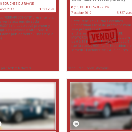
13) BOUCHES-DU-RHôNE
(13) BOUCHES-DU-RHôNE
tobre 2017
3 093 vues
7 octobre 2017
3 327 vues
ot 'FERRARI 308 GTB' présenté lors
Cette Renault 5 Turbo Cévennes
la vente aux enchères du
Compétition Client de première main
10/2017 n'a pas trouvé preneur y
sera présentée à la vente aux
ris en période d'After Sale. Il
enchères organisée par LECLERE
t donc plus en vente - End Of Sale
MOTORCARS le dimanche 22 octobre
S)
de 9 à 14 Heures à l’espace Drouot, 9
rue Drouot, 75009 Paris. Exposition : le
samedi 21 octobre de 9 à 18 heures.
par : Leclere Motorcars
Vendu par : Leclere Motorcars
4
10