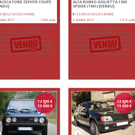
 ACECA FORD ZEPHYR COUPÉ
ALFA ROMEO GIULIETTA 1300
ENDU]
SPIDER (1961)
[VENDU]
13) BOUCHES-DU-RHôNE
(13) BOUCHES-DU-RHôNE
tobre 2017
1 000 vues
6 octobre 2017
1 015 vues
te AC Aceca Ford Zephyr coupé
Cette Alfa Romeo Giulietta 1300
a présentée à la vente aux
Spider sera présentée à la vente aux
hères organisée par LECLERE
enchères organisée par LECLERE
ORCARS le dimanche 22 octobre
MOTORCARS le dimanche 22 octobre
 à 14 Heures à l’espace Drouot, 9
de 9 à 14 Heures à l’espace Drouot, 9
Drouot, 75009 Paris. Exposition : le
rue Drouot, 75009 Paris. Exposition : le
edi 21 octobre de 9 à 18 heures
samedi 21 octobre de 9 à 18 heures
par : Leclere Motorcars
Vendu par : Leclere Motorcars
12 000
-
€
12 000
-
€
15 000
€
15 000
€
4