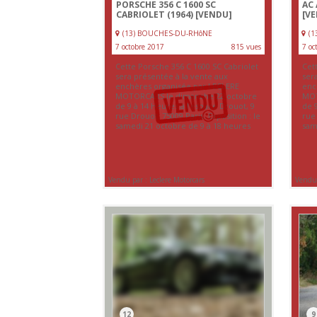
PORSCHE 356 C 1600 SC
AC
CABRIOLET (1964)
[VENDU]
[V
(13) BOUCHES-DU-RHôNE
(
7 octobre 2017
815 vues
7 oc
Cette Porsche 356 C 1600 SC Cabriolet
Cet
sera présentée à la vente aux
ser
enchères organisée par LECLERE
enc
MOTORCARS le dimanche 22 octobre
MOT
de 9 à 14 Heures à l’espace Drouot, 9
de 9
rue Drouot, 75009 Paris. Exposition : le
rue 
samedi 21 octobre de 9 à 18 heures
sam
Vendu par : Leclere Motorcars
Vendu 
12
9