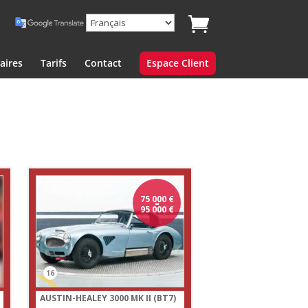
aires
Tarifs
Contact
Espace Client
75 000
-
€
95 000
€
16
AUSTIN-HEALEY 3000 MK II (BT7)