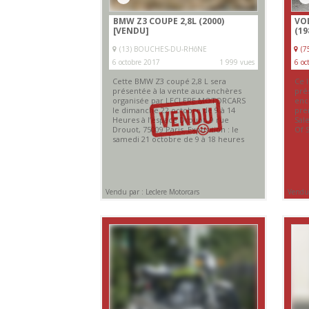
BMW Z3 COUPE 2,8L (2000)
VO
[VENDU]
(19
(13) BOUCHES-DU-RHôNE
(7
6 octobre 2017
1 999 vues
6 oc
Cette BMW Z3 coupé 2,8 L sera
Ce 
présentée à la vente aux enchères
pré
organisée par LECLERE MOTORCARS
enc
le dimanche 22 octobre de 9 à 14
pre
Heures à l’espace Drouot, 9 rue
Sale
Drouot, 75009 Paris. Exposition : le
Of S
samedi 21 octobre de 9 à 18 heures
Vendu par : Leclere Motorcars
Vendu 