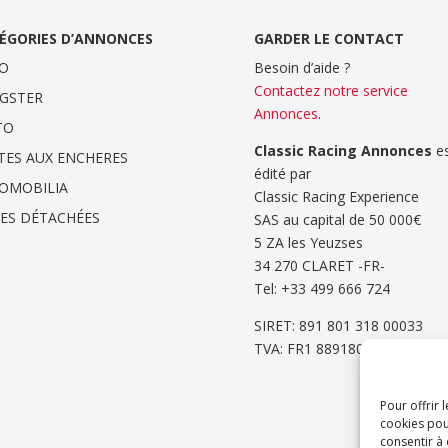
ÉGORIES D’ANNONCES
GARDER LE CONTACT
O
Besoin d’aide ?
Contactez notre service
GSTER
Annonces
.
TO
Classic Racing Annonces
es
TES AUX ENCHERES
édité par
OMOBILIA
Classic Racing Experience
CES DÉTACHÉES
SAS au capital de 50 000€
5 ZA les Yeuzses
34 270 CLARET -FR-
Tel: ‭+33 499 666 724‬
SIRET: 891 801 318 00033
TVA: FR1 8891801318
Pour offrir 
cookies pou
consentir à