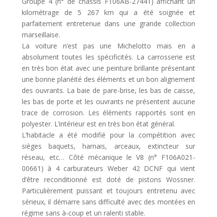
Groupe 4 (n° de châssis F106AB-27441) affichant un
kilométrage de 5 267 km qui a été soignée et
parfaitement entretenue dans une grande collection
marseillaise.
La voiture n’est pas une Michelotto mais en a
absolument toutes les spécificités. La carrosserie est
en très bon état avec une peinture brillante présentant
une bonne planéité des éléments et un bon alignement
des ouvrants. La baie de pare-brise, les bas de caisse,
les bas de porte et les ouvrants ne présentent aucune
trace de corrosion. Les éléments rapportés sont en
polyester. L’intérieur est en très bon état général.
L’habitacle a été modifié pour la compétition avec
sièges baquets, harnais, arceaux, extincteur sur
réseau, etc… Côté mécanique le V8 (n° F106A021-
00661) à 4 carburateurs Weber 42 DCNF qui vient
d’être reconditionné est doté de pistons Wossner.
Particulièrement puissant et toujours entretenu avec
sérieux, il démarre sans difficulté avec des montées en
régime sans à-coup et un ralenti stable.