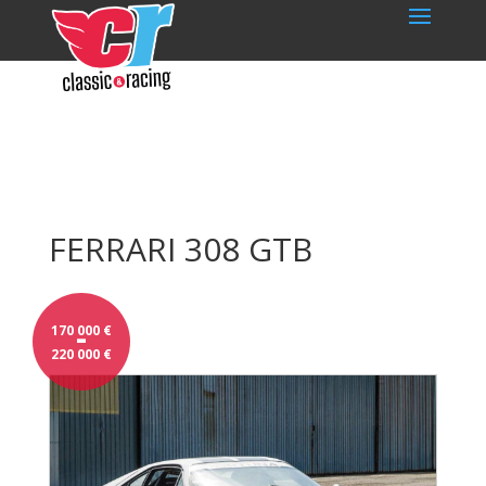
FERRARI 308 GTB
-
170 000
€
220 000
€