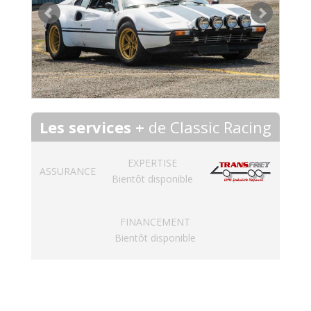
Les services +
de Classic Racing
EXPERTISE
ASSURANCE
Bientôt disponible
FINANCEMENT
Bientôt disponible