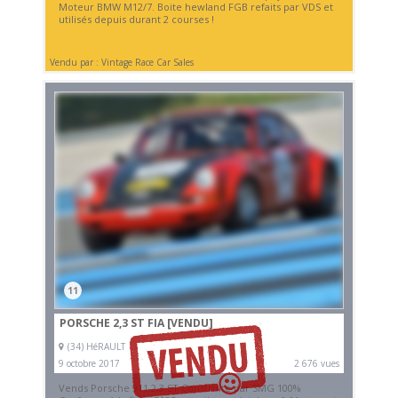
Moteur BMW M12/7. Boite hewland FGB refaits par VDS et
utilisés depuis durant 2 courses !
Vendu par : Vintage Race Car Sales
11
PORSCHE 2,3 ST FIA
[VENDU]
(34) HéRAULT
9 octobre 2017
2 676 vues
Vends Porsche 911 2,3 ST Construite par SMG 100%