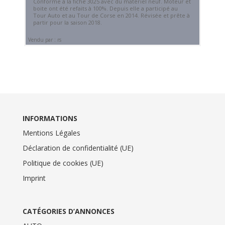
Conforme à la fiche 3025 avec du matériel neuf. Moteur et
boite ont été refaits à 100%. Depuis elle a participé au
Tour Auto et au Tour de Corse en 2014. Révisée et prête à
partir pour la saison 2018.
Vendu par : rs
INFORMATIONS
Mentions Légales
Déclaration de confidentialité (UE)
Politique de cookies (UE)
Imprint
CATÉGORIES D’ANNONCES