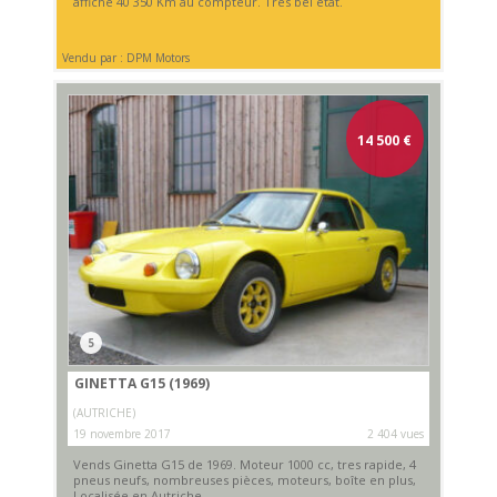
affiche 40 350 Km au compteur. Très bel état.
Vendu par : DPM Motors
14 500
€
5
GINETTA G15 (1969)
(AUTRICHE)
19 novembre 2017
2 404 vues
Vends Ginetta G15 de 1969. Moteur 1000 cc, tres rapide, 4
pneus neufs, nombreuses pièces, moteurs, boîte en plus,
Localisée en Autriche.