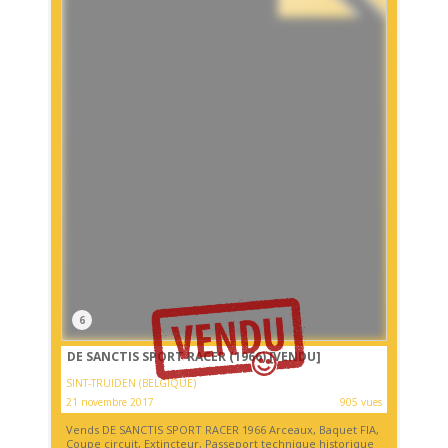
6
DE SANCTIS SPORT RACER (1966)
[VENDU]
SINT-TRUIDEN (BELGIQUE)
21 novembre 2017
905 vues
Vends DE SANCTIS SPORT RACER 1966 Arceaux, Baquet FIA,
Coupe circuit, Extincteur, Passeport technique historique