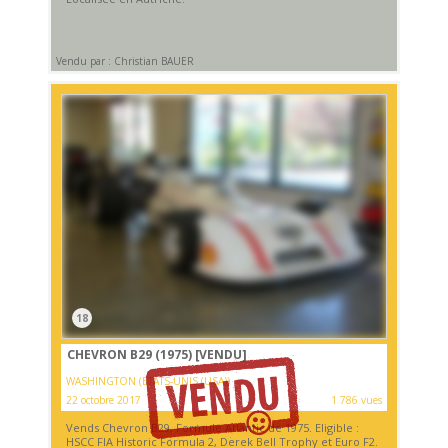
Vendu par : Christian BAUER
18
CHEVRON B29 (1975)
[VENDU]
WASHINGTON (ETATS-UNIS (USA))
22 octobre 2017
1 786 vues
Vends Chevron B29, Formule Atlantic de 1975. Eligible :
HSCC FIA Historic Formula 2, Derek Bell Trophy et Euro F2.