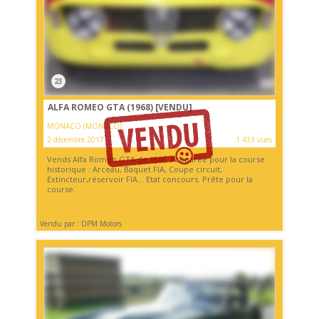
23
ALFA ROMEO GTA (1968)
[VENDU]
MONACO (MONACO)
2 décembre 2017
1 433 vues
Vends Alfa Romeo GTA de 1968. Préparée pour la course
historique : Arceau, Baquet FIA, Coupe circuit,
Extincteur,réservoir FIA... Etat concours. Prête pour la
course.
Vendu par : DPM Motors