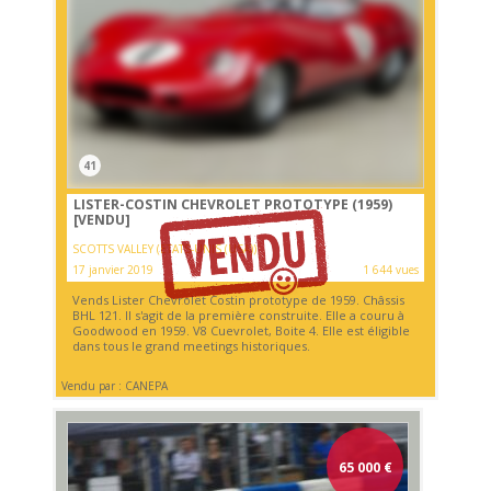
41
LISTER-COSTIN CHEVROLET PROTOTYPE (1959)
[VENDU]
SCOTTS VALLEY (ETATS-UNIS (USA))
17 janvier 2019
1 644 vues
Vends Lister Chevrolet Costin prototype de 1959. Châssis
BHL 121. Il s'agit de la première construite. Elle a couru à
Goodwood en 1959. V8 Cuevrolet, Boite 4. Elle est éligible
dans tous le grand meetings historiques.
Vendu par : CANEPA
65 000
€