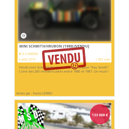
13
MINI SCHMITH/HRUBON (1980)
[VENDU]
(51) MARNE
6 août 2019
1 282 vues
Vends mini Schmith/hrubon 1980. Décoration "Pau Smith".
L'une des 200 immatriculées entre 1980 et 1987. Un must !
Vendu par : Franco LEMBO
133 000
€