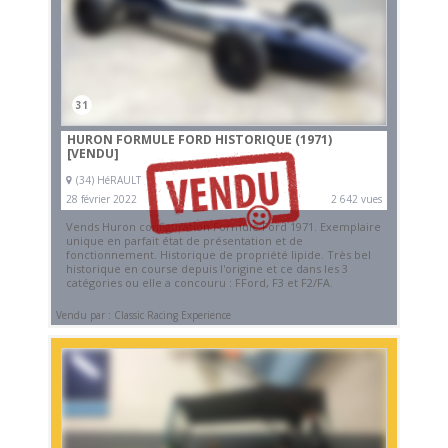
31
HURON FORMULE FORD HISTORIQUE (1971)
[VENDU]
(34) HéRAULT
28 février 2022
2 642 vues
Vends Huron configuration Formule Ford 1971. Exemplaire
unique en parfait état de présentation et de
fonctionnement. Historique de propriété lipide. Très bel
historique en course depuis l'origine et ce dans les 3
catégories ou elle a concouru : FFord, F3 et F2/FA.
Vendu par : Classic Racing Experience