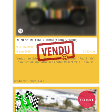
13
MINI SCHMITH/HRUBON (1980)
[VENDU]
(51) MARNE
6 août 2019
1 282 vues
Vends mini Schmith/hrubon 1980. Décoration "Pau Smith".
L'une des 200 immatriculées entre 1980 et 1987. Un must !
Vendu par : Franco LEMBO
133 000
€