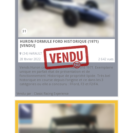
31
HURON FORMULE FORD HISTORIQUE (1971)
[VENDU]
(34) HéRAULT
28 février 2022
2 642 vues
Vends Huron configuration Formule Ford 1971. Exemplaire
unique en parfait état de présentation et de
fonctionnement. Historique de propriété lipide. Très bel
historique en course depuis l'origine et ce dans les 3
catégories ou elle a concouru : FFord, F3 et F2/FA.
Vendu par : Classic Racing Experience