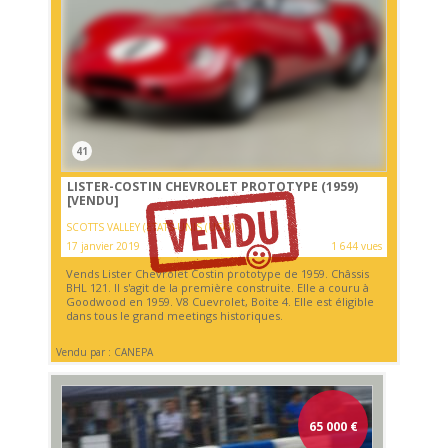
41
LISTER-COSTIN CHEVROLET PROTOTYPE (1959)
[VENDU]
SCOTTS VALLEY (ETATS-UNIS (USA))
17 janvier 2019
1 644 vues
Vends Lister Chevrolet Costin prototype de 1959. Châssis
BHL 121. Il s'agit de la première construite. Elle a couru à
Goodwood en 1959. V8 Cuevrolet, Boite 4. Elle est éligible
dans tous le grand meetings historiques.
Vendu par : CANEPA
65 000
€