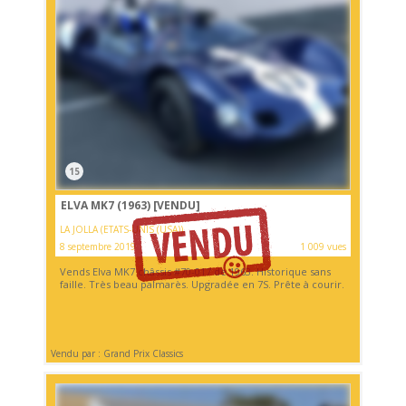
15
ELVA MK7 (1963)
[VENDU]
LA JOLLA (ETATS-UNIS (USA))
8 septembre 2019
1 009 vues
Vends Elva MK7 châssis #70-017 de 1963. Historique sans
faille. Très beau palmarès. Upgradée en 7S. Prête à courir.
Vendu par : Grand Prix Classics