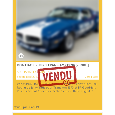
64
PONTIAC FIREBIRD TRANS-AM (1970)
[VENDU]
SCOTTS VALLEY (ETATS-UNIS (USA))
5 septembre 2019
2 034 vues
Vends PONTIAC FIREBIRD 1970. L'une des 3 construites T/G
Racing de Jerry Titus pour Trans-Am 1970 et BF Goodrich.
Restaurée Etat Concours. Prête à courir. Belle éligibilité.
Vendu par : CANEPA