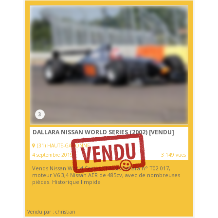
3
DALLARA NISSAN WORLD SERIES (2002)
[VENDU]
(31) HAUTE-GARONNE
4 septembre 2019
3 149 vues
Vends Nissan World Series Châssis Dallara n° T02 017,
moteur V6 3,4 Nissan AER de 485cv, avec de nombreuses
pièces. Historique limpide
Vendu par : christian