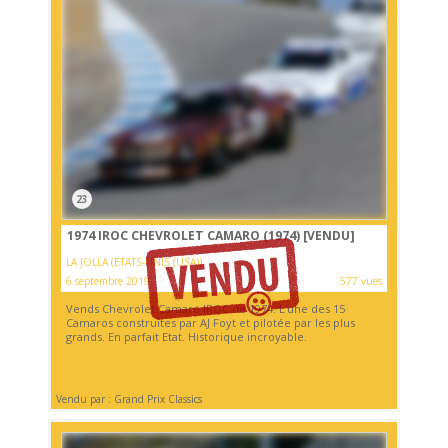
23
1974 IROC CHEVROLET CAMARO (1974)
[VENDU]
LA JOLLA (ETATS-UNIS (USA))
6 septembre 2019
577 vues
Vends Chevrolet Camaro IROC de 1974. L'une des 15
Camaros construites par AJ Foyt et pilotée par les plus
grands. En parfait Etat. Historique incroyable.
Vendu par : Grand Prix Classics