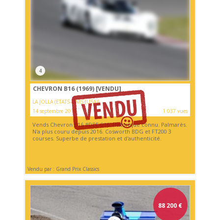
4
CHEVRON B16 (1969)
[VENDU]
LA JOLLA (ETATS-UNIS (USA))
14 septembre 2019
1 037 vues
Vends Chevron B16 #DBE-016. Historique connu. Palmarès.
N'a plus couru depuis 2016. Cosworth BDG et FT200 3
courses. Superbe de prestation et d'authenticité.
Vendu par : Grand Prix Classics
88 200
€