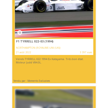
13
F1 TYRRELL 022-03 (1994)
NORTHAMPTON (ROYAUME-UNI (UK))
21 août 2022
3 397 vues
Vends TYRRELL 022 1994 Ex Katayama. Très bon état.
Moteur Judd V84.0L.
Vendu par : Memento Exclusives