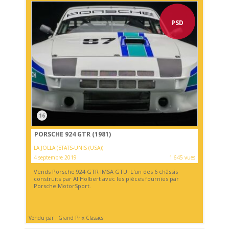
PSD
16
PORSCHE 924 GTR (1981)
LA JOLLA (ETATS-UNIS (USA))
4 septembre 2019
1 645 vues
Vends Porsche 924 GTR IMSA GTU. L'un des 6 châssis
construits par Al Holbert avec les pièces fournies par
Porsche MotorSport.
Vendu par : Grand Prix Classics