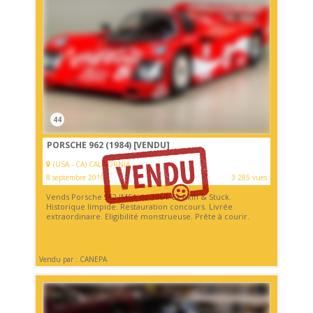
44
PORSCHE 962 (1984)
[VENDU]
(USA - CA) CALIFORNIA
8 septembre 2019
3 285 vues
Vends Porsche 962 IMSA de 1964. Ex Akin & Stuck.
Historique limpide. Restauration concours. Livrée
extraordinaire. Eligibilité monstrueuse. Prête à courir.
Vendu par : CANEPA