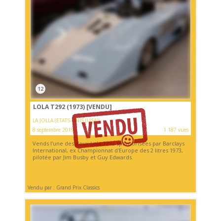
12
LOLA T292 (1973)
[VENDU]
LA JOLLA (ETATS-UNIS (USA))
8 septembre 2019
1 187 vues
Vends l'une des deux Lola T292 sponsorisées par Barclays
International, ex Championnat d'Europe des 2 litres 1973,
pilotée par Jim Busby et Guy Edwards.
Vendu par : Grand Prix Classics