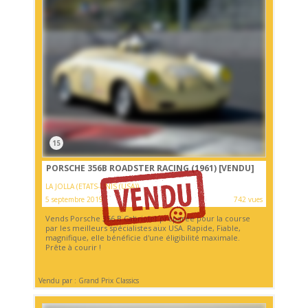
15
PORSCHE 356B ROADSTER RACING (1961)
[VENDU]
LA JOLLA (ETATS-UNIS (USA))
5 septembre 2019
742 vues
Vends Porsche 356 B Cabriolet préparée pour la course
par les meilleurs spécialistes aux USA. Rapide, Fiable,
magnifique, elle bénéficie d'une éligibilité maximale.
Prête à courir !
Vendu par : Grand Prix Classics