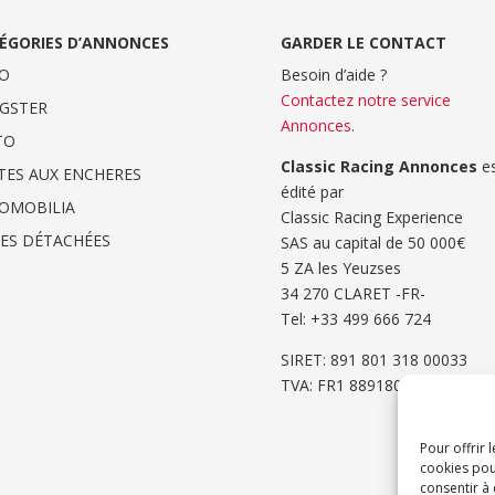
ÉGORIES D’ANNONCES
GARDER LE CONTACT
O
Besoin d’aide ?
Contactez notre service
GSTER
Annonces
.
TO
Classic Racing Annonces
es
TES AUX ENCHERES
édité par
OMOBILIA
Classic Racing Experience
CES DÉTACHÉES
SAS au capital de 50 000€
5 ZA les Yeuzses
34 270 CLARET -FR-
Tel: ‭+33 499 666 724‬
SIRET: 891 801 318 00033
TVA: FR1 8891801318
Pour offrir 
cookies pou
consentir à