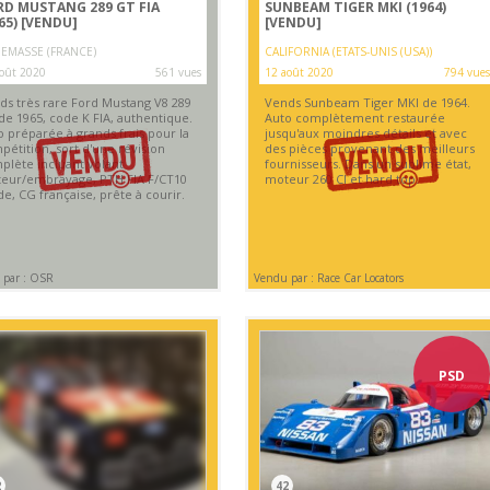
RD MUSTANG 289 GT FIA
SUNBEAM TIGER MKI (1964)
65)
[VENDU]
[VENDU]
EMASSE (FRANCE)
CALIFORNIA (ETATS-UNIS (USA))
oût 2020
561 vues
12 août 2020
794 vues
ds très rare Ford Mustang V8 289
Vends Sunbeam Tiger MKI de 1964.
de 1965, code K FIA, authentique.
Auto complètement restaurée
o préparée à grands frais pour la
jusqu'aux moindres détails et avec
pétition, sort d'une révision
des pièces provenant des meilleurs
plète incluant volant
fournisseurs. Dans un sublime état,
eur/embrayage, PTH FIA F/CT10
moteur 260 CI et hard top.
de, CG française, prête à courir.
 par : OSR
Vendu par : Race Car Locators
PSD
2
42