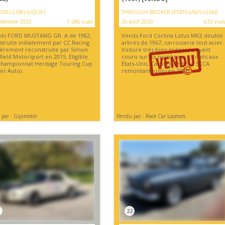
SSELS (BELGIQUE)
THROUGH BROKER (ETATS-UNIS (USA))
ptembre 2020
1 286 vues
26 août 2020
632 vues
ds FORD MUSTANG GR. A de 1982,
Vends Ford Cortina Lotus MK2 double
truite initialement par CC Racing.
arbres de 1967, carrosserie tout acier.
ièrement reconstruite par Simon
Voiture très bien préparée ayant
ield Motorsport en 2015. Eligible
couru sur de nombreux circuits aux
championnat Heritage Touring Cup
États-Unis. Carnets de bord SCCA
er Auto).
remontant jusqu'en 1992.
par : Gipimotor
Vendu par : Race Car Locators
22