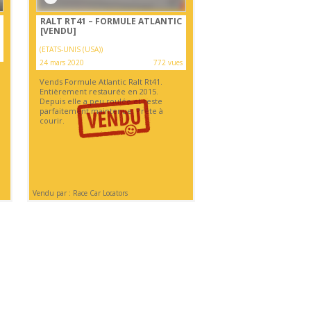
RALT RT41 – FORMULE ATLANTIC
[VENDU]
(ETATS-UNIS (USA))
24 mars 2020
772 vues
Vends Formule Atlantic Ralt Rt41.
Entièrement restaurée en 2015.
Depuis elle a peu roulée et reste
parfaitement maintenue. Prête à
courir.
Vendu par : Race Car Locators