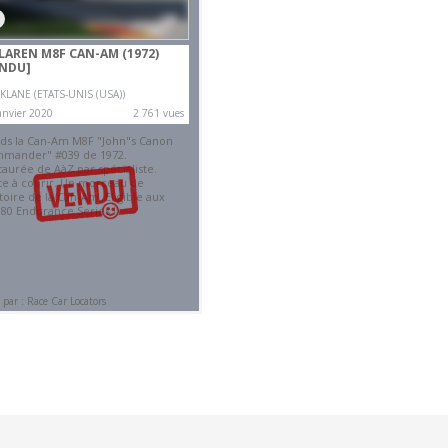
LAREN M8F CAN-AM (1972)
ENDU]
KLANE (ETATS-UNIS (USA))
anvier 2020
2 761 vues
ds la Can-Am M8F "John"s Canon
mander" #039 de 1972.
taurée de AàZ par spécialiste.
te à courir. Un morceau de
stoire de la Can-Am. Eligible aux
 80 Endurance Series !
par : Race Car Locators