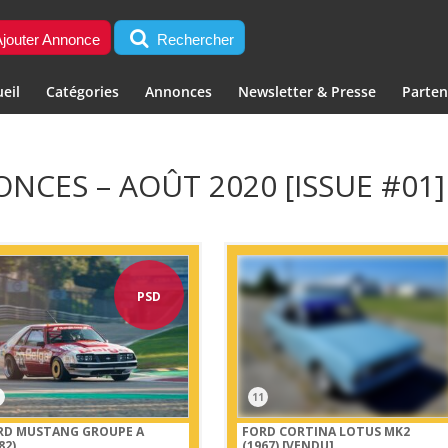
jouter Annonce
Rechercher
eil
Catégories
Annonces
Newsletter & Presse
Parten
NCES – AOÛT 2020 [ISSUE #01]
PSD
11
RD MUSTANG GROUPE A
FORD CORTINA LOTUS MK2
82)
(1967)
[VENDU]