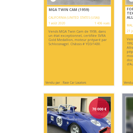
FO
MGA TWIN CAM (1959)
TE
ALL
CALIFORNIA (UNITED STATES (USA))
1 août 2020
1 436 vues
MALI
21 j
Vends MGA Twin Cam de 1959, dans
un état exceptionnel, certifiée SVRA
Ven
Gold Medallion, moteur préparé par
199
Schlossnagel. Châssis # YD3/1430.
All
pépi
mou
doc
d'Au
Vendu par : Race Car Locators
Vendu 
70 000
€