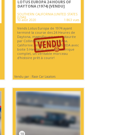
LOTUS EUROPA 24 HOURS OF
DAYTONA (1974)
[VENDU]
SOUTHERN CALIFORNIA (UNITED STATES
(USA))
10 août 2020
1 863 vues
Vends Lotus Europa de 1974 ayant
terminé la course des 24 Heures de
Daytona, magnifiquement restaurée
par Collins Racing de Santa Ana,
Californie. Moteur Cosworth BDA avec
boite 5 Hewland, dossier historique
complet, un véritable morceau
d'histoire prêt à courir!
Vendu par : Race Car Locators
10