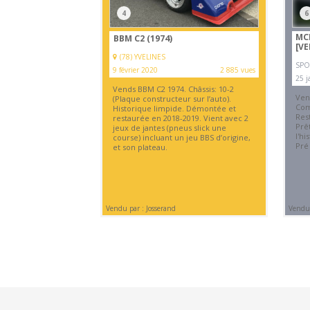
4
6
MC
BBM C2 (1974)
[V
(78) YVELINES
SPO
9 février 2020
2 885 vues
25 j
Vends BBM C2 1974. Châssis: 10-2
Ven
(Plaque constructeur sur l’auto).
Com
Historique limpide. Démontée et
Res
restaurée en 2018-2019. Vient avec 2
Prê
jeux de jantes (pneus slick une
l'hi
course) incluant un jeu BBS d’origine,
Pré
et son plateau.
Vendu par : Josserand
Vendu 