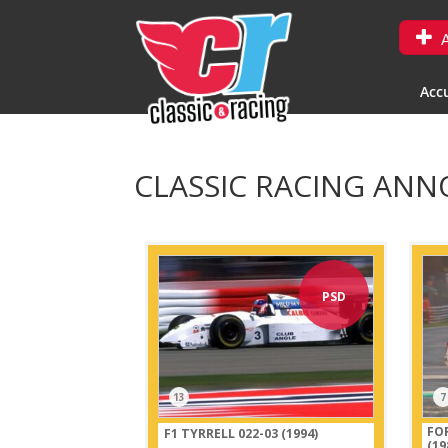
A
Accu
CLASSIC RACING ANNO
PSD
13
7
FO
F1 TYRRELL 022-03 (1994)
(19