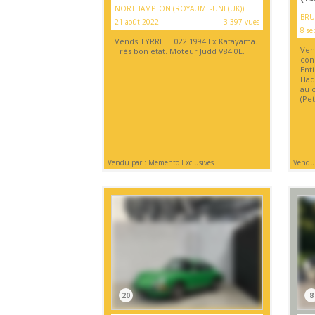
NORTHAMPTON (ROYAUME-UNI (UK))
BRU
21 août 2022
3 397 vues
8 se
Vends TYRRELL 022 1994 Ex Katayama.
Ven
Très bon état. Moteur Judd V84.0L.
cons
Ent
Hadf
au 
(Pet
Vendu par : Memento Exclusives
Vendu 
20
8