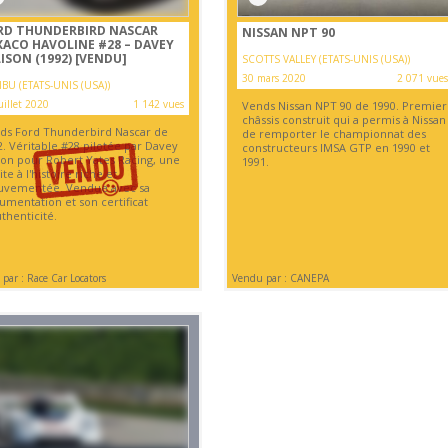
RD THUNDERBIRD NASCAR
NISSAN NPT 90
XACO HAVOLINE #28 – DAVEY
ISON (1992)
[VENDU]
SCOTTS VALLEY (ETATS-UNIS (USA))
30 mars 2020
2 071 vues
BU (ETATS-UNIS (USA))
uillet 2020
1 142 vues
Vends Nissan NPT 90 de 1990. Premier
châssis construit qui a permis à Nissan
ds Ford Thunderbird Nascar de
de remporter le championnat des
2. Véritable #28 pilotée par Davey
constructeurs IMSA GTP en 1990 et
ison pour Robert Yates Racing, une
1991.
te à l'histoire riche et
vementée. Vendue avec sa
umentation et son certificat
thenticité.
par : Race Car Locators
Vendu par : CANEPA