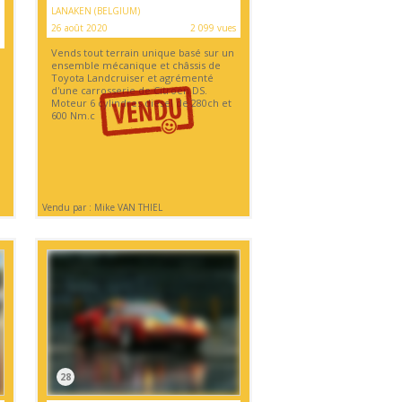
LANAKEN (BELGIUM)
26 août 2020
2 099 vues
Vends tout terrain unique basé sur un
ensemble mécanique et châssis de
Toyota Landcruiser et agrémenté
d'une carrosserie de Citroën DS.
Moteur 6 cylindres diesel de 280ch et
600 Nm.c
Vendu par : Mike VAN THIEL
28