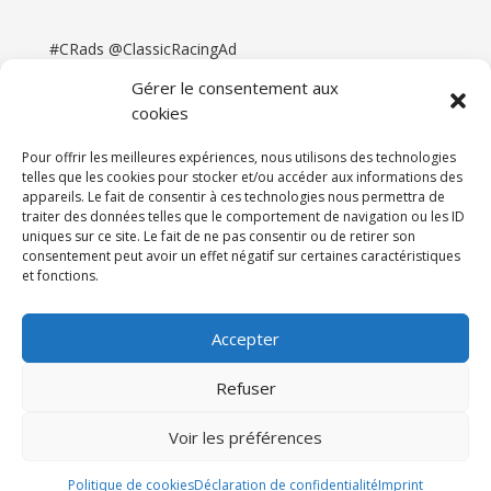
#CRads @ClassicRacingAd
Gérer le consentement aux
cookies
Pour offrir les meilleures expériences, nous utilisons des technologies
telles que les cookies pour stocker et/ou accéder aux informations des
appareils. Le fait de consentir à ces technologies nous permettra de
traiter des données telles que le comportement de navigation ou les ID
uniques sur ce site. Le fait de ne pas consentir ou de retirer son
consentement peut avoir un effet négatif sur certaines caractéristiques
et fonctions.
Accueil
Catégories
Annonces
Newsletter & Presse
Partenaires
Tarifs
Accepter
Contact
Espace Client
Refuser
Réalisation
121DigitalGroup |
Voir les préférences
Maintenance AllWebagency | Hébergement
121DigitalGroup
Politique de cookies
Déclaration de confidentialité
Imprint