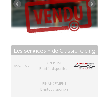
Les services +
de Classic Racing
EXPERTISE
ASSURANCE
Bientôt disponible
FINANCEMENT
Bientôt disponible