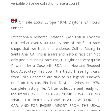
véritable pièce de collection prête à courir!
On sale Lotus Europa 1974, Daytona 24 Hours
finisher!
Exceptionally restored Daytona 24hr Lotus! Lovingly
restored at over $100,000, by one of the finest race
shops that we trust and endorse, Collins Racing in
Santa Ana, CA. This is a rare and historic race car. Not
only just a stunning race car, it is light and very quick!
Powered by a Cosworth BDA and Hewland 5/speed
box. Absolutely flies down the track. These light cars
from Colin Chapman are true to his legend. “One-of-
one” on this car. Finished Daytona 24hrs in 1978,
complete history file. A true collectible and ready for
the track! CORRECT CHASSIS NUMBER WAS FOUND
INSIDE THE BODY AND WAS PLATED AS CORRECT
CAR, AND FOR EASIER IMPORT FROM THE USA…