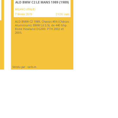
ALD BMW C2 LE MANS 1989 (1989)
MILANO (ITALIE)
7 février 2019
2 636 vues
ALD-BMW C2 1989, Chassis #06 (Châssis
Aluminium). BMW L6 3,5L de 440 bhp.
Boite Hewland DG300. PTH 2002 et
2005.
Vendu par : carlo-m