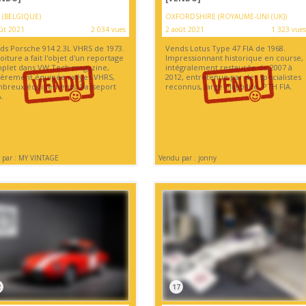
 (BELGIQUE)
OXFORDSHIRE (ROYAUME-UNI (UK))
ût 2021
2 034 vues
2 août 2021
1 323 vues
ds Porsche 914 2.3L VHRS de 1973.
Vends Lotus Type 47 FIA de 1968.
oiture a fait l'objet d'un reportage
Impressionnant historique en course,
plet dans VW Tech magazine,
intégralement restaurée de 2007 à
ièrement équipée rallyes VHRS,
2012, entretenue par des spécialistes
breux équipements, Passeport
reconnus, large éligibilité, PTH FIA.
.
 par : MY VINTAGE
Vendu par : jonny
2
17