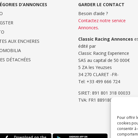
ÉGORIES D’ANNONCES
GARDER LE CONTACT
O
Besoin d’aide ?
Contactez notre service
GSTER
Annonces
.
TO
Classic Racing Annonces
es
TES AUX ENCHERES
édité par
OMOBILIA
Classic Racing Experience
CES DÉTACHÉES
SAS au capital de 50 000€
5 ZA les Yeuzses
34 270 CLARET -FR-
Tel: ‭+33 499 666 724‬
SIRET: 891 801 318 00033
TVA: FR1 8891801318
Pour offrir 
cookies pou
consentir à
comportement