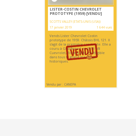
LISTER-COSTIN CHEVROLET
PROTOTYPE (1959)
[VENDU]
SCOTTS VALLEY (ETATS-UNIS (USA))
17 janvier 2019
1 644 vues
Vends Lister Chevrolet Costin
prototype de 1959. Châssis BHL 121. Il
s'agit de la première construite. Elle a
couru à Goodwood en 1959. V8
Cuevrolet, Boite 4. Elle est éligible
dans tous le grand meetings
historiques.
Vendu par : CANEPA