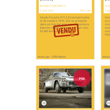
MONACO (MONACO)
HUY
6 août 2021
992 vues
5 ao
Vends Porsche 911 2.2S immatriculée
Ven
le 29 octobre 1970, elle se présente
La v
dans un très bel état avec la peinture
com
blanche et son intérieur en cuir noir,
ent
93.600 km au compteur.
nom
FIVA
Vendu par : DPM Motors
Vendu
PSD
15
3