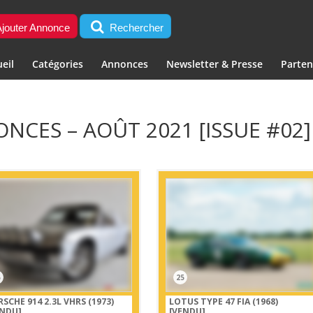
jouter Annonce
Rechercher
eil
Catégories
Annonces
Newsletter & Presse
Parten
NCES – AOÛT 2021 [ISSUE #02]
5
25
SCHE 914 2.3L VHRS (1973)
LOTUS TYPE 47 FIA (1968)
ENDU]
[VENDU]