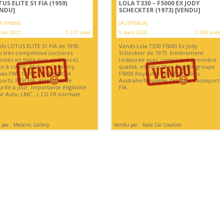
US ELITE S1 FIA (1959)
LOLA T330 – F5000 EX JODY
ENDU]
SCHECKTER (1973)
[VENDU]
9) RHôNE
(AUSTRALIA)
vrier 2021
1 237 vues
5 mars 2020
1 582 vues
ds LOTUS ELITE S1 FIA de 1959.
Vends Lola T330 F5000 Ex Jody
 très compétitive (victoires
Scheckter de 1973. Entièrement
ntes en Italie puis en France).
restaurée avec composant première
te à courir. Moteur Coventry
qualité, moteur 0km. Eligible groupe
max FWE 1216cc, boîte MG 4
F5000 Royaume-Uni, États-Unis,
ports, PTH FIA, éléments de
Australie/Nouvelle Zélande. Passeport
rité à jour. Importante éligibilité
FIA.
ur Auto, LMC…). CG FR normale.
par : Mecanic Gallery
Vendu par : Race Car Locators