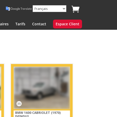
aires
Tarifs
Contact
Espace Client
35
BMW 1600 CABRIOLET (1970)
[VENDU]