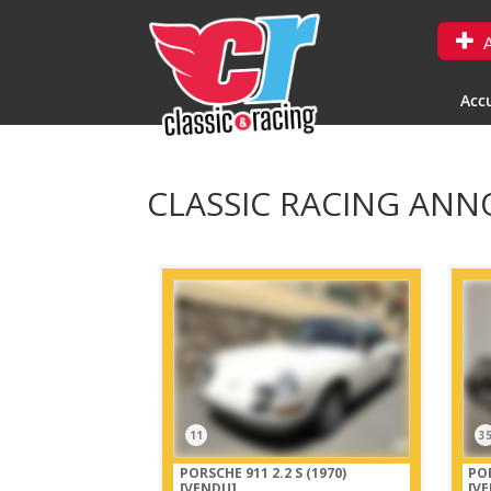
A
Accu
CLASSIC RACING ANNO
11
3
PORSCHE 911 2.2 S (1970)
POR
[VENDU]
[V