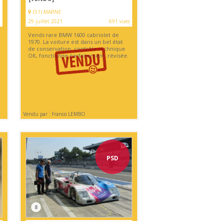
(51) MARNE
29 juillet 2021
691 vues
Vends rare BMW 1600 cabriolet de
1970. La voiture est dans un bel état
de conservation, contrôle technique
OK, fonctionne parfaitement, révisée.
Vendu par : Franco LEMBO
PSD
8