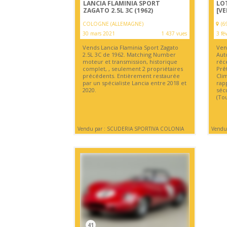
LANCIA FLAMINIA SPORT
LOT
ZAGATO 2.5L 3C (1962)
[V
COLOGNE (ALLEMAGNE)
(6
30 mars 2021
1 437 vues
3 fé
Vends Lancia Flaminia Sport Zagato
Ven
2.5L 3C de 1962. Matching Number
Auto
moteur et transmission, historique
réce
complet, , seulement 2 propriétaires
Prê
précédents. Entièrement restaurée
Cli
par un spécialiste Lancia entre 2018 et
rap
2020.
sécu
(To
Vendu par : SCUDERIA SPORTIVA COLONIA
Vendu 
41