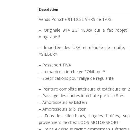
Description
Vends Porsche 914 2.3L VHRS de 1973.
– Originale 914 2.3i 180cv qui a fait l’obj
magazine !!
– Importée des USA et dénuée de rouille, ce
*SILBER*
– Passeport FIVA
– Immatriculation belge *Oldtimer*
– Spécifications pour rallye de régularité
– Peinture complète intérieure et extérieure en 
– Passage des durites inox huile par les côtés
– Amortisseurs av bilstein
– Amortisseurs ar bilstein
– Tous les silentblocs, bagues butées, su
proviennent de chez LOOS MOTORSPORT
– Freins AV disque racing Zimmerman + étriers