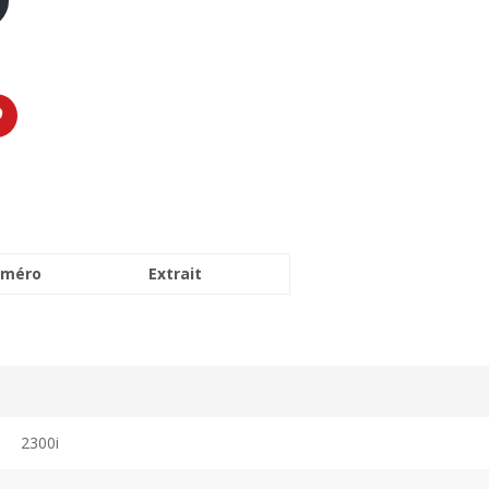
méro
Extrait
2300i