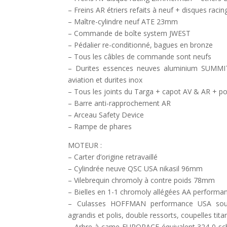
– Freins AR étriers refaits à neuf + disques ra
– Maître-cylindre neuf ATE 23mm
– Commande de boîte system JWEST
– Pédalier re-conditionné, bagues en bronze
– Tous les câbles de commande sont neufs
– Durites essences neuves aluminium SUMMI
aviation et durites inox
– Tous les joints du Targa + capot AV & AR + p
– Barre anti-rapprochement AR
– Arceau Safety Device
– Rampe de phares
MOTEUR :
– Carter d’origine retravaillé
– Cylindrée neuve QSC USA nikasil 96mm
– Vilebrequin chromoly à contre poids 78mm
– Bielles en 1-1 chromoly allégées AA performa
– Culasses HOFFMAN performance USA so
agrandis et polis, double ressorts, coupelles tita
– Arbre à came EURORACE équivalent 324 0 sch