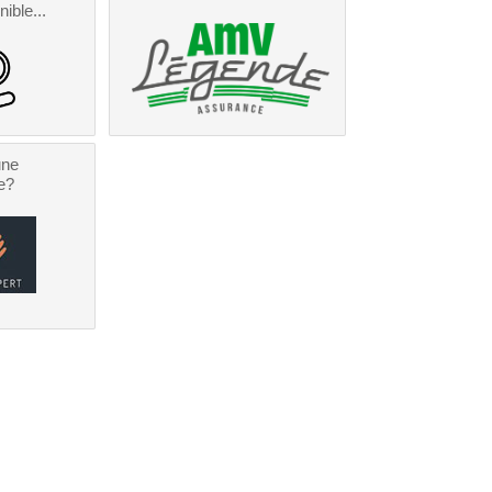
nible...
une
e?