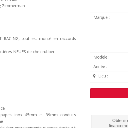
cing Zimmerman
Marque :
T RACING, tout est monté en raccords
ortières NEUFS de chez rubber
Modèle :
Année :
Lieu :
nce
upapes inox 45mm et 39mm conduits
Obtenir 
ne
financeme
leicher entrainements pignons droits AA