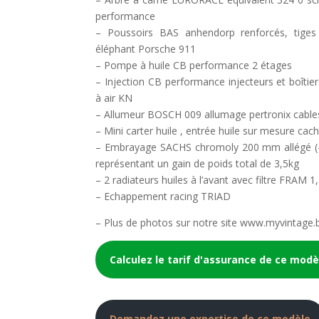
performance
– Poussoirs BAS anhendorp renforcés, tiges 
éléphant Porsche 911
– Pompe à huile CB performance 2 étages
– Injection CB performance injecteurs et boîtie
à air KN
– Allumeur BOSCH 009 allumage pertronix cable
– Mini carter huile , entrée huile sur mesure cach
– Embrayage SACHS chromoly 200 mm allégé (-2
représentant un gain de poids total de 3,5kg
– 2 radiateurs huiles à l’avant avec filtre FRAM 1
– Echappement racing TRIAD
– Plus de photos sur notre site www.myvintage.
Calculez le tarif d'assurance de ce modè
Demandez une expertise de ce modèle