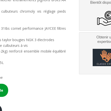
Bientôt dispo
culbuteurs chromoly vis réglage pieds
r 31Ibs cornet performance JAYCEE filtres
Obtenir 
s taylor bougies NGK 3 électrodes
expertis
e culbuteurs à vis
kg) renforcé ensemble mobile équilibré
,5L
be
le