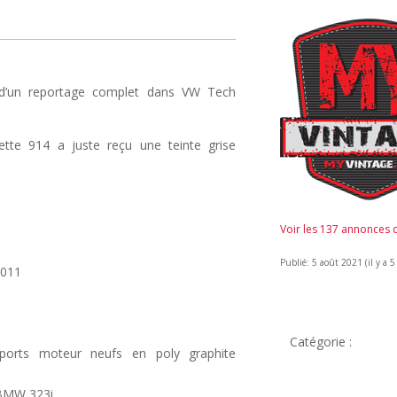
et d’un reportage complet dans VW Tech
tte 914 a juste reçu une teinte grise
Voir les 137 annonces
Publié: 5 août 2021 (il y a 5
2011
Catégorie :
pports moteur neufs en poly graphite
 BMW 323i