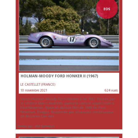
EOS
HOLMAN-MOODY FORD HONKER II (1967)
LE CASTELLET (FRANCE)
10 novembre 2021
624 vues
Vends Holman-Moody Ford Honker II de 1967. Pilotée par
le célèbre Mario Andretti, quand la voiture appartenait à
Paul Newman. Apparaît dans le film de 1969 de Paul
Newman, Virages. Restaurée par un ancien constructeur
de McLaren Can-Am.
Vendu par : RM Sotheby's