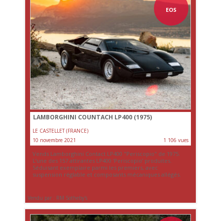
EOS
LAMBORGHINI COUNTACH LP400 (1975)
LE CASTELLET (FRANCE)
10 novembre 2021
1 106 vues
Vends Lamborghini Contact LP400 "Periscopio" de 1975.
L’une des 157 attirantes LP400 ‘Periscopio’ produites.
Séduisant exemplaire parmi les premiers, avec
suspension réglable et composants mécaniques allégés.
Vendu par : RM Sotheby's