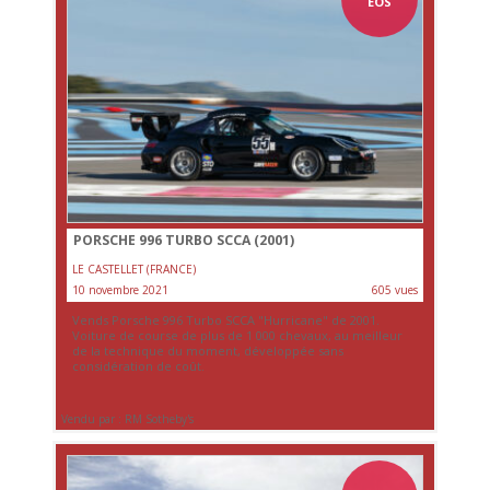
EOS
PORSCHE 996 TURBO SCCA (2001)
LE CASTELLET (FRANCE)
10 novembre 2021
605 vues
Vends Porsche 996 Turbo SCCA "Hurricane" de 2001.
Voiture de course de plus de 1 000 chevaux, au meilleur
de la technique du moment, développée sans
considération de coût.
Vendu par : RM Sotheby's