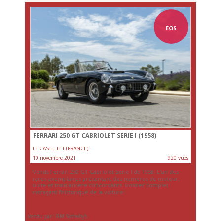
EOS
FERRARI 250 GT CABRIOLET SERIE I (1958)
LE CASTELLET (FRANCE)
10 novembre 2021
920 vues
Vends Ferrari 250 GT Cabriolet Série I de 1958. L’un des
rares exemplaires présentant des numéros de moteur,
boîte et train arrière concordants. Dossier complet
retraçant l’historique de la voiture.
Vendu par : RM Sotheby's