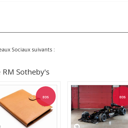
eaux Sociaux suivants :
e RM Sotheby's
EOS
EOS
3
15