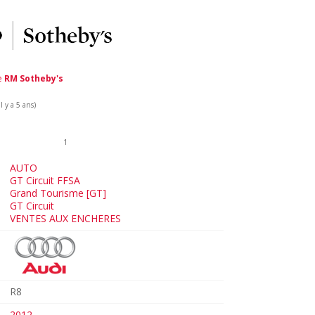
de
RM Sotheby's
 y a 5 ans)
1
AUTO
GT Circuit FFSA
Grand Tourisme [GT]
GT Circuit
VENTES AUX ENCHERES
R8
2012