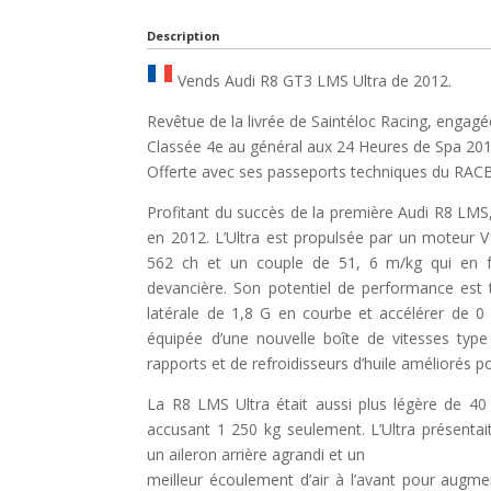
Description
Vends Audi R8 GT3 LMS Ultra de 2012.
Revêtue de la livrée de Saintéloc Racing, engagé
Classée 4e au général aux 24 Heures de Spa 201
Offerte avec ses passeports techniques du RACB
Profitant du succès de la première Audi R8 LMS
en 2012. L’Ultra est propulsée par un moteur V1
562 ch et un couple de 51, 6 m/kg qui en f
devancière. Son potentiel de performance est t
latérale de 1,8 G en courbe et accélérer de 0
équipée d’une nouvelle boîte de vitesses ty
rapports et de refroidisseurs d’huile améliorés po
La R8 LMS Ultra était aussi plus légère de 40
accusant 1 250 kg seulement. L’Ultra présenta
un aileron arrière agrandi et un
meilleur écoulement d’air à l’avant pour augm