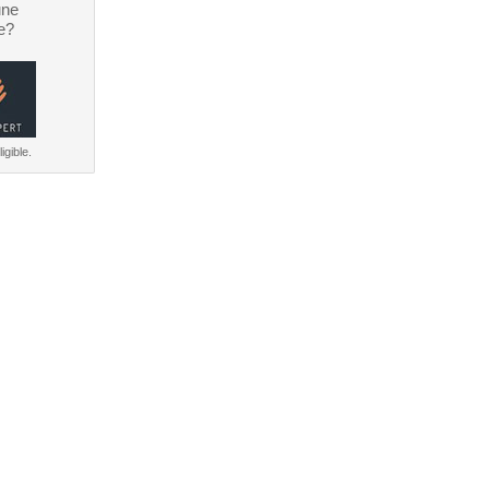
une
e?
igible.