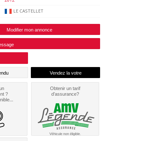
LE CASTELLET
Modifier mon annonce
essage
endu
un
Obtenir un tarif
nt ?
d’assurance?
nible...
Véhicule non éligible.