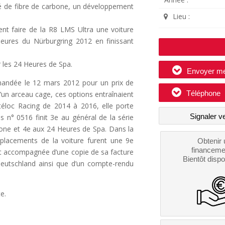
rcé de fibre de carbone, un développement
Lieu :
ent faire de la R8 LMS Ultra une voiture
eures du Nürburgring 2012 en finissant
r les 24 Heures de Spa.
Envoyer m
mandée le 12 mars 2012 pour un prix de
Téléphone
d’un arceau cage, ces options entraînaient
éloc Racing de 2014 à 2016, elle porte
Signaler v
is n° 0516 finit 3e au général de la série
tone et 4e aux 24 Heures de Spa. Dans la
 placements de la voiture furent une 9e
Obtenir 
financeme
st accompagnée d’une copie de sa facture
Bientôt dispo
Deutschland ainsi que d’un compte-rendu
e.