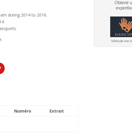
Obtenir 
expertis
 team during 2014 to 2016.
14.
assports.
e.
Véhicule non él
Numéro
Extrait