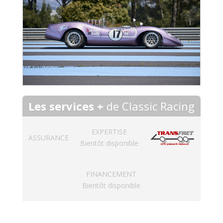
Les services +
de Classic Racing
EXPERTISE
ASSURANCE
Bientôt disponible
FINANCEMENT
Bientôt disponible