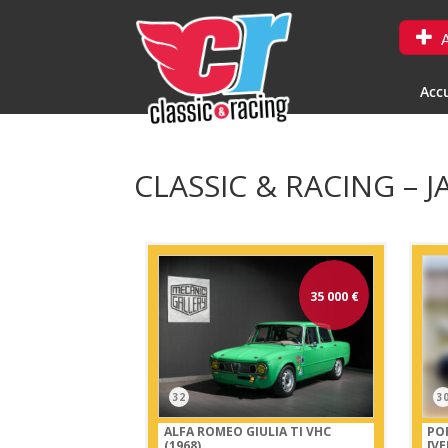
A
Accu
CLASSIC & RACING – J
35 000
€
32
3
ALFA ROMEO GIULIA TI VHC
POR
(1968)
[V