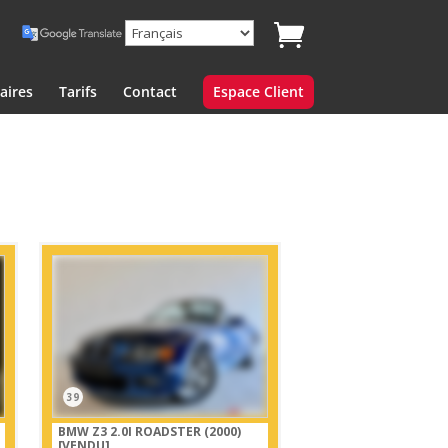
aires
Tarifs
Contact
Espace Client
39
BMW Z3 2.0I ROADSTER (2000)
[VENDU]