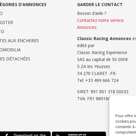
ÉGORIES D’ANNONCES
GARDER LE CONTACT
O
Besoin d’aide ?
Contactez notre service
GSTER
Annonces
.
TO
Classic Racing Annonces
es
TES AUX ENCHERES
édité par
OMOBILIA
Classic Racing Experience
CES DÉTACHÉES
SAS au capital de 50 000€
5 ZA les Yeuzses
34 270 CLARET -FR-
Tel: ‭+33 499 666 724‬
SIRET: 891 801 318 00033
TVA: FR1 8891801318
Pour offrir 
cookies pou
consentir à
comportement