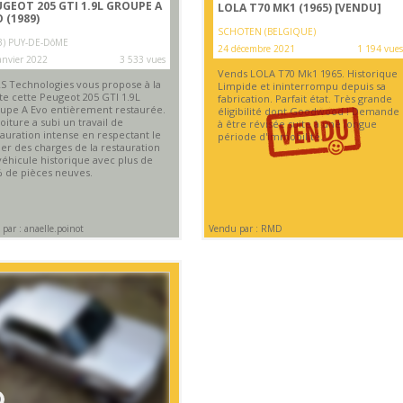
GEOT 205 GTI 1.9L GROUPE A
LOLA T70 MK1 (1965)
[VENDU]
 (1989)
SCHOTEN (BELGIQUE)
3) PUY-DE-DôME
24 décembre 2021
1 194 vues
anvier 2022
3 533 vues
Vends LOLA T70 Mk1 1965. Historique
S Technologies vous propose à la
Limpide et ininterrompu depuis sa
te cette Peugeot 205 GTI 1.9L
fabrication. Parfait état. Très grande
upe A Evo entièrement restaurée.
éligibilité dont Goodwood ! Demande
oiture a subi un travail de
à être révisée suite à une longue
tauration intense en respectant le
période d'immobilité.
ier des charges de la restauration
véhicule historique avec plus de
% de pièces neuves.
par : anaelle.poinot
Vendu par : RMD
9