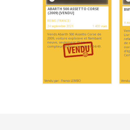
ABARTH 500 ASSETTO CORSE
BM
(2009)
[VENDU]
REIMS (FRANCE)
4 ma
24 septembre 2021
1 400 vues
Ven
Vends Abarth 500 Assetto Corse de
Liv
2009, voiture explosive et flambant
refa
neuve, seulement 75 km au
de r
compteur, édition limitée N°34/49.
ouvr
d'ép
Cer
Vendu par : Franco LEMBO
Vendu 