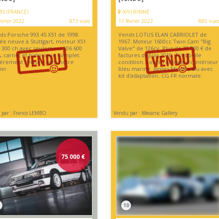
MS (FRANCE)
(69) RHôNE
évrier 2022
873 vues
11 février 2022
885 vues
ds Porsche 993 4S X51 de 1998.
Vends LOTUS ELAN CABRIOLET de
rée neuve à Stuttgart, moteur X51
1967. Moteur 1600cc Twin Cam "Big
L 300 ch avec seulement 106.600
Valve" de 126cv. Plus de 30 000 € de
, carnet et historique complet.
factures depuis 2010. Très belle
ièrement révisée dans notre
condition. Lotus Yellow avec intérieur
ier.
bleu marine. Jantes Minilite alu avec
kit d'adaptation. CG FR normale.
 par : Franco LEMBO
Vendu par : Mecanic Gallery
75 000
€
10