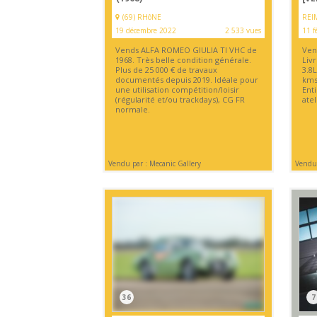
(69) RHôNE
REI
19 décembre 2022
2 533 vues
11 f
Vends ALFA ROMEO GIULIA TI VHC de
Ven
1968. Très belle condition générale.
Liv
Plus de 25 000 € de travaux
3.8
documentés depuis 2019. Idéale pour
kms
une utilisation compétition/loisir
Ent
(régularité et/ou trackdays), CG FR
atel
normale.
Vendu par : Mecanic Gallery
Vendu
36
7