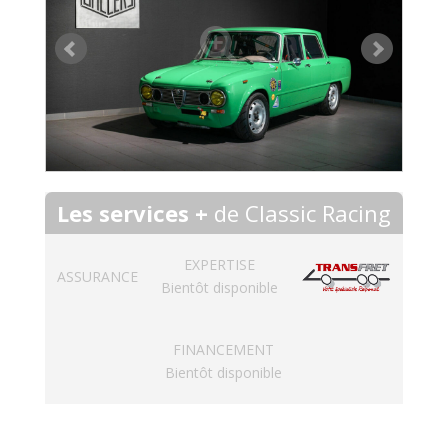
Les services +
de Classic Racing
EXPERTISE
ASSURANCE
Bientôt disponible
FINANCEMENT
Bientôt disponible