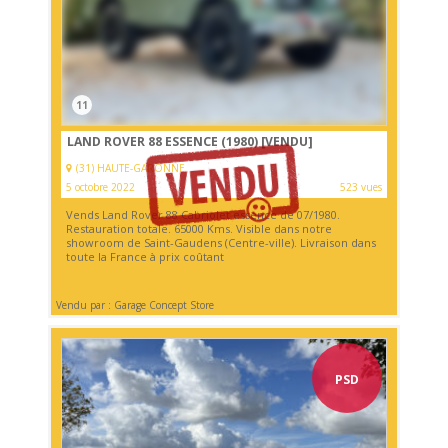
11
LAND ROVER 88 ESSENCE (1980)
[VENDU]
(31) HAUTE-GARONNE
5 octobre 2022
523 vues
Vends Land Rover 88 Cabriolet essence de 07/1980.
Restauration totale. 65000 Kms. Visible dans notre
showroom de Saint-Gaudens (Centre-ville). Livraison dans
toute la France à prix coûtant
Vendu par : Garage Concept Store
PSD