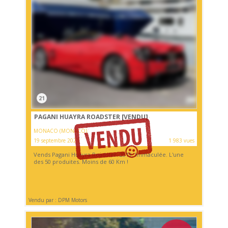
21
PAGANI HUAYRA ROADSTER
[VENDU]
MONACO (MONACO)
19 septembre 2021
1 983 vues
Vends Pagani Huayra Roadster. 2019. Immaculée. L'une
des 50 produites. Moins de 60 Km !
Vendu par : DPM Motors