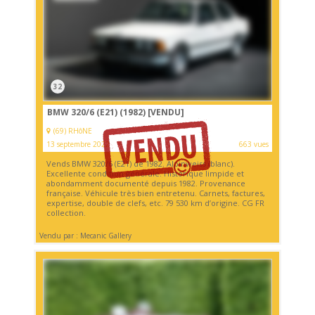
32
BMW 320/6 (E21) (1982)
[VENDU]
(69) RHôNE
13 septembre 2022
663 vues
Vends BMW 320/6 (E21) de 1982. Alpinweiss (blanc).
Excellente condition générale. Historique limpide et
abondamment documenté depuis 1982. Provenance
française. Véhicule très bien entretenu. Carnets, factures,
expertise, double de clefs, etc. 79 530 km d’origine. CG FR
collection.
Vendu par : Mecanic Gallery