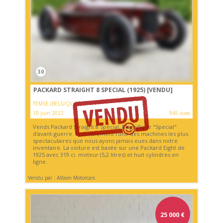
30
PACKARD STRAIGHT 8 SPECIAL (1925)
[VENDU]
TEMSE (BELGIQUE)
10 juin 2022
945 vues
Vends Packard Straight 8 Special. Magnifique "Special"
d'avant-guerre. Probablement l'une des machines les plus
spectaculaires que nous ayons jamais eues dans notre
inventaire. La voiture est basée sur une Packard Eight de
1925 avec 319 ci. moteur (5,2 litres) et huit cylindres en
ligne.
Vendu par : Albion Motorcars
25 000
€