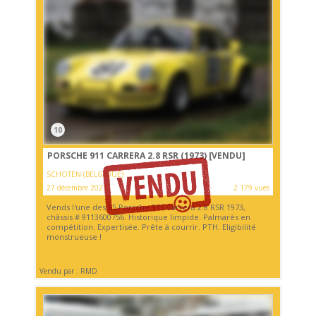
10
PORSCHE 911 CARRERA 2.8 RSR (1973)
[VENDU]
SCHOTEN (BELGIQUE)
27 décembre 2021
2 179 vues
Vends l'une des 55 Porsche 911 Carrera 2.8 RSR 1973,
châssis # 9113600756. Historique limpide. Palmarès en
compétition. Expertisée. Prête à courrir. PTH. Eligibilité
monstrueuse !
Vendu par : RMD