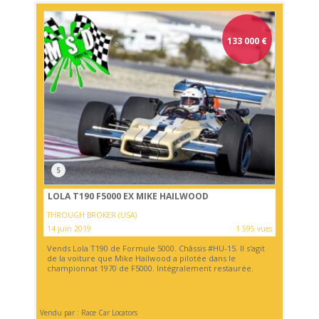
133 000
€
5
LOLA T190 F5000 EX MIKE HAILWOOD
THROUGH BROKER (USA)
14 juin 2019
1 595 vues
Vends Lola T190 de Formule 5000. Châssis #HU-15. Il s'agit
de la voiture que Mike Hailwood a pilotée dans le
championnat 1970 de F5000. Intégralement restaurée.
Vendu par : Race Car Locators