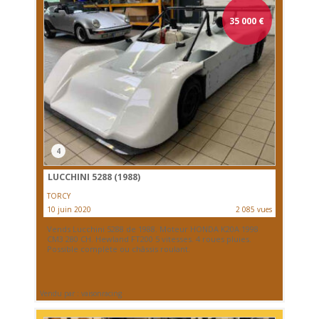
35 000
€
4
LUCCHINI 5288 (1988)
TORCY
10 juin 2020
2 085 vues
Vends Lucchini 5288 de 1988. Moteur HONDA K20A 1998
CM3 280 CH. Hewland FT200 5 vitesses. 4 roues pluies.
Possible complète ou châssis roulant.
Vendu par : vaisonracing