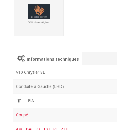
Véhicule non éligible.
Informations techniques
V10 Chrysler 8L
Conduite à Gauche (LHD)
FIA
Coupé
ARC
,
BAQ
,
CC
,
EXT
,
PT
,
PTH
,