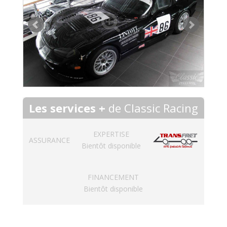
Les services +
de Classic Racing
EXPERTISE
ASSURANCE
Bientôt disponible
FINANCEMENT
Bientôt disponible