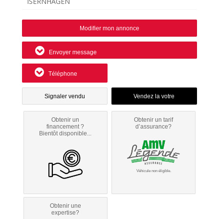
ISERNHAGEN
Modifier mon annonce
Envoyer message
Téléphone
Signaler vendu
Obtenir un
Obtenir un tarif
financement ?
d’assurance?
Bientôt disponible...
Véhicule non éligible.
Obtenir une
expertise?