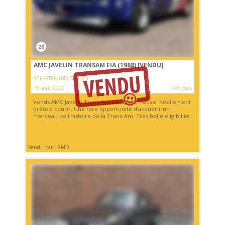
20
AMC JAVELIN TRANSAM FIA (1968)
[VENDU]
SCHOTEN (BELGIQUE)
19 août 2022
745 vues
Vends AMC Javelin Trans-Am FIA. Quasi neuve. Réellement
prête à courir. Une rare opportunité d'acquérir un
morceau de l'histoire de la Trans-Am. Très belle éligibilité.
Vendu par : RMD