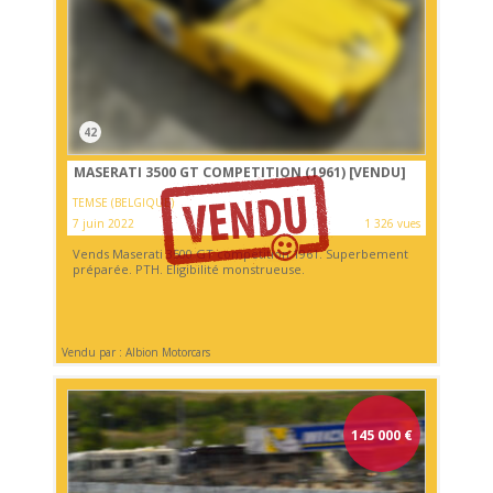
42
MASERATI 3500 GT COMPETITION (1961)
[VENDU]
TEMSE (BELGIQUE)
7 juin 2022
1 326 vues
Vends Maserati 3500 GT competition 1961. Superbement
préparée. PTH. Eligibilité monstrueuse.
Vendu par : Albion Motorcars
145 000
€