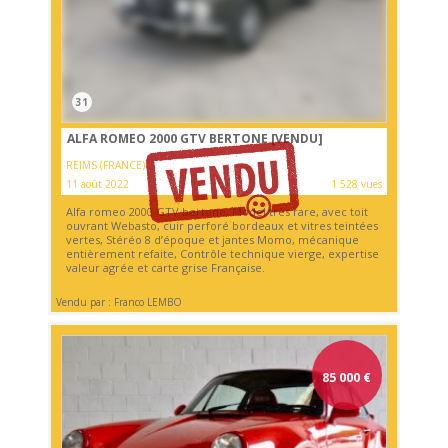
31
ALFA ROMEO 2000 GTV BERTONE
[VENDU]
REIMS (FRANCE)
11 août 2022
1 528 vues
Alfa romeo 2000 GTV bertone, Model très rare, avec toit
ouvrant Webasto, cuir perforé bordeaux et vitres teintées
vertes, Stéréo 8 d’époque et jantes Momo, mécanique
entièrement refaite, Contrôle technique vierge, expertise
valeur agrée et carte grise Française.
Vendu par : Franco LEMBO
85 000
€