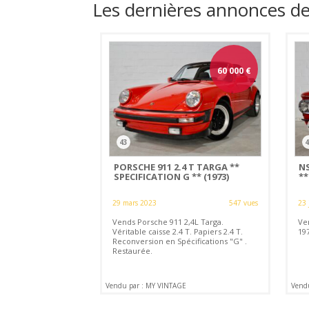
Les dernières annonces 
60 000
€
43
4
PORSCHE 911 2.4 T TARGA **
NS
SPECIFICATION G ** (1973)
**
29 mars 2023
547 vues
23 
Vends Porsche 911 2,4L Targa.
Ve
Véritable caisse 2.4 T. Papiers 2.4 T.
19
Reconversion en Spécifications "G" .
Restaurée.
Vendu par : MY VINTAGE
Vend