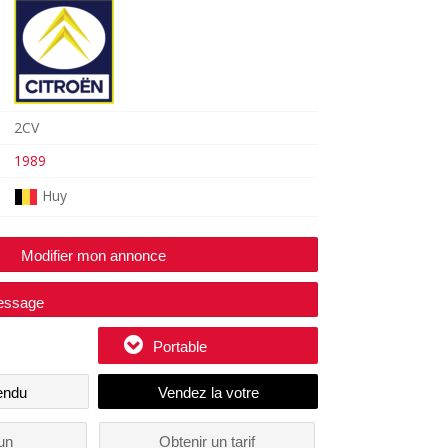
2CV
1989
Huy
Modifier mon annonce
essage
Portable
endu
un
Obtenir un tarif