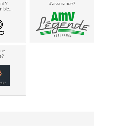
nt ?
d’assurance?
nible...
une
e?