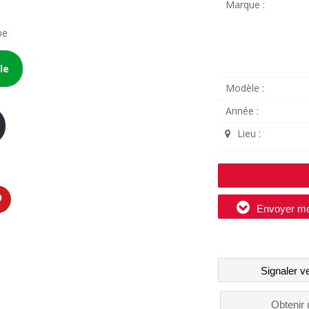
Marque :
be
le
Modèle :
Année :
Lieu :
Envoyer m
Signaler v
Obtenir 