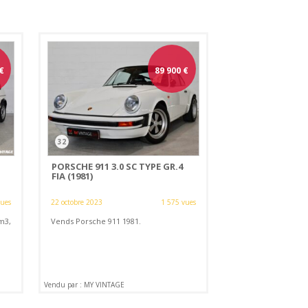
€
89 900
€
32
PORSCHE 911 3.0 SC TYPE GR.4
FIA (1981)
vues
22 octobre 2023
1 575 vues
m3,
Vends Porsche 911 1981.
Vendu par : MY VINTAGE