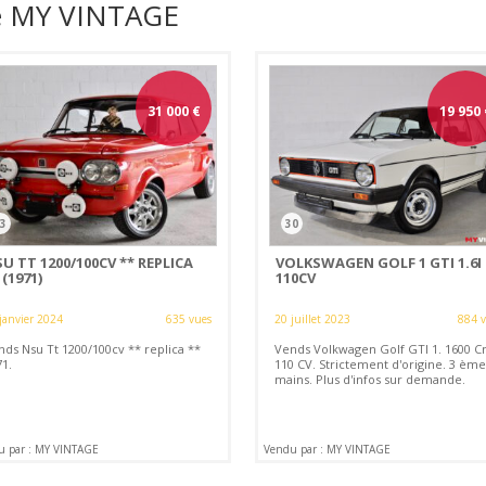
de MY VINTAGE
31 000
€
19 950
3
30
U TT 1200/100CV ** REPLICA
VOLKSWAGEN GOLF 1 GTI 1.6I
 (1971)
110CV
janvier 2024
635 vues
20 juillet 2023
884 
nds Nsu Tt 1200/100cv ** replica **
Vends Volkwagen Golf GTI 1. 1600 C
71.
110 CV. Strictement d'origine. 3 ème
mains. Plus d'infos sur demande.
u par : MY VINTAGE
Vendu par : MY VINTAGE