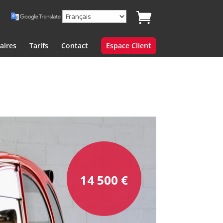
aires
Tarifs
Contact
Espace Client
14 500
€