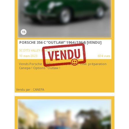
15
PORSCHE 356 C “OUTLAW” 1964 (1964)
[VENDU]
SCOTTS VALLEY (ETATS-UNIS (USA))
10 mars 2023
604 vues
Vends Porsche 1964c outlaw de 356 de 1964. préparation
Canepa ! Options "Outlaw !
Vendu par : CANEPA