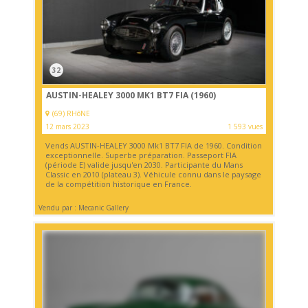
32
AUSTIN-HEALEY 3000 MK1 BT7 FIA (1960)
(69) RHôNE
12 mars 2023
1 593 vues
Vends AUSTIN-HEALEY 3000 Mk1 BT7 FIA de 1960. Condition
exceptionnelle. Superbe préparation. Passeport FIA
(période E) valide jusqu'en 2030. Participante du Mans
Classic en 2010 (plateau 3). Véhicule connu dans le paysage
de la compétition historique en France.
Vendu par : Mecanic Gallery