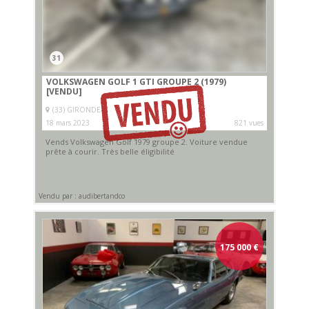
31
VOLKSWAGEN GOLF 1 GTI GROUPE 2 (1979)
[VENDU]
(33) GIRONDE
18 mars 2023
821 vues
Vends Volkswagen Golf 1979 groupe 2. Voiture vendue
prête à courir. Très belle éligibilité
Vendu par : audibertandco
175 000
€