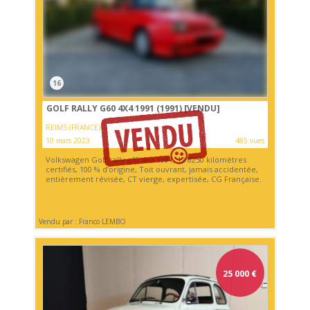
16
GOLF RALLY G60 4X4 1991 (1991)
[VENDU]
REIMS (FRANCE)
10 mars 2023
485 vues
Volkswagen Golf rally g60 4x4 1991, 12 8250 kilomètres
certifiés, 100 % d’origine, Toit ouvrant, jamais accidentée,
entièrement révisée, CT vierge, expertisée, CG Française.
Vendu par : Franco LEMBO
25 000
€