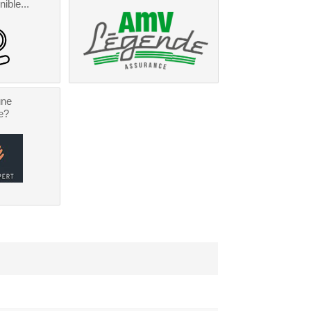
nible...
une
e?