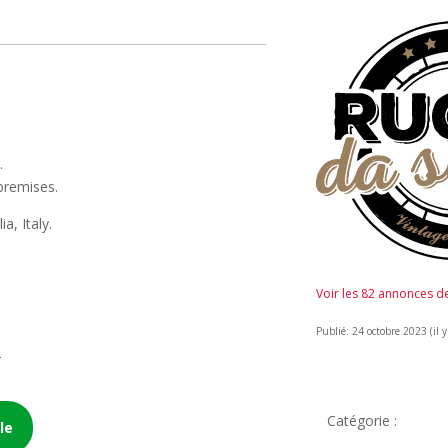
.
premises.
a, Italy.
Voir les 82 annonces 
Publié: 24 octobre 2023 (il y
2
Catégorie :
le