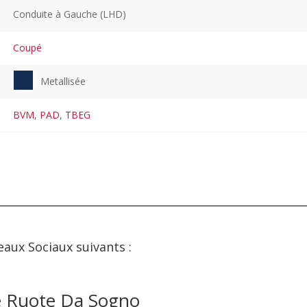
Conduite à Gauche (LHD)
Coupé
Metallisée
BVM
,
PAD
,
TBEG
eaux Sociaux suivants :
e Ruote Da Sogno