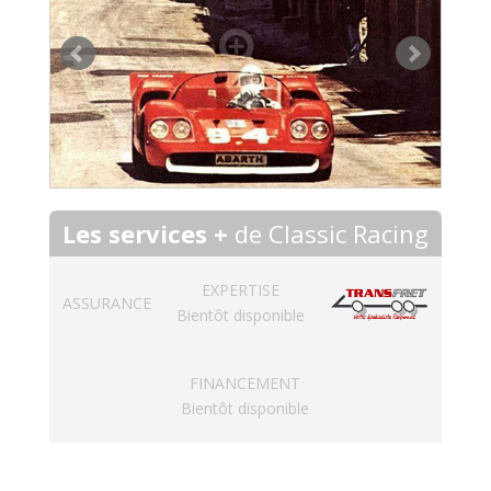
Les services +
de Classic Racing
EXPERTISE
ASSURANCE
Bientôt disponible
FINANCEMENT
Bientôt disponible