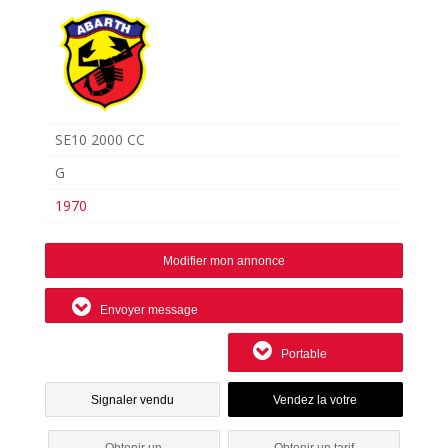
SE10 2000 CC
G
1970
Modifier mon annonce
Envoyer message
Portable
Signaler vendu
Obtenir un
Obtenir un tarif