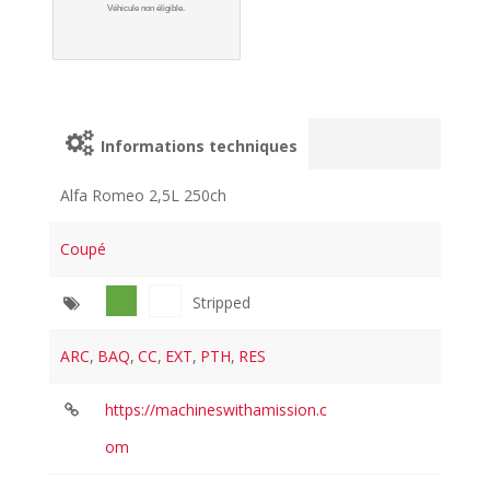
Véhicule non éligible.
Informations techniques
Alfa Romeo 2,5L 250ch
Coupé
Stripped
ARC
,
BAQ
,
CC
,
EXT
,
PTH
,
RES
https://machineswithamission.c
om